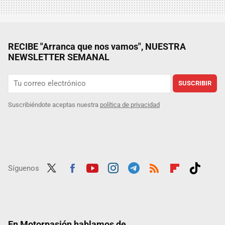
RECIBE "Arranca que nos vamos", NUESTRA
NEWSLETTER SEMANAL
SUSCRIBIR
Suscribiéndote aceptas nuestra
política de privacidad
Síguenos
Twit
Fac
Yout
Inst
Tele
RSS
Flip
Tikt
ter
ebo
ube
agra
gra
boar
ok
ok
m
m
d
En Motorpasión hablamos de...