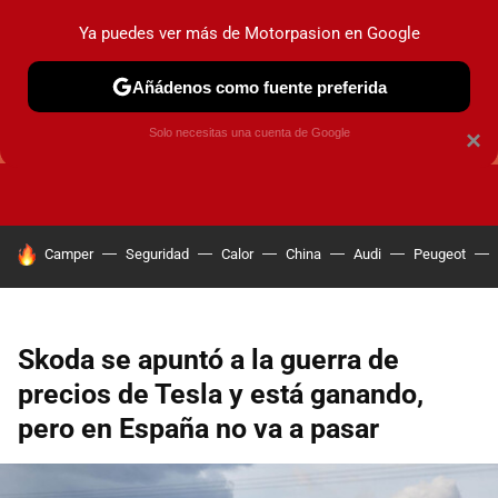
Ya puedes ver más de Motorpasion en Google
Añádenos como fuente preferida
GUÍAS DE COMPRA
OFERTAS DE COCHES
CONSEJOS
Solo necesitas una cuenta de Google
×
HOY SE HABLA DE
Camper
Seguridad
Calor
China
Audi
Peugeot
Skoda se apuntó a la guerra de
precios de Tesla y está ganando,
pero en España no va a pasar