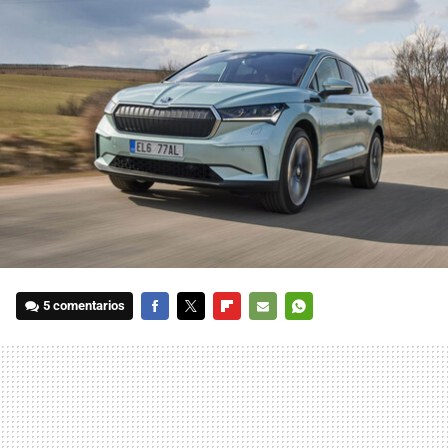
5 comentarios
FACEBOOK
TWITTER
FLIPBOARD
E-
WHATSAPP
MAIL