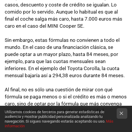
casos, descuento y coste de crédito se igualan. Lo
comido por lo servido. Aunque lo habitual es que al
final el coche salga más caro, hasta 7.000 euros más
caro en el caso del MINI Cooper SE.
Sin embargo, estas fórmulas no convienen a todo el
mundo. En el caso de una financiación clásica, se
puede optar a un mayor plazo, hasta 84 meses, por
ejemplo, para que las cuotas mensuales sean
inferiores. En el ejemplo del Toyota Corolla, la cuota
mensual bajaría así a 294,38 euros durante 84 meses.
Al final, no es sólo una cuestión de mirar con qué
fórmula se paga menos o si el crédito es más o menos
caro, sino de optar por la fórmula que más convenga
en ese momento en función de su capacidad
Utilizamos cookies de terceros para generar estadísticas de
audiencia y mostrar publicidad personalizada analizando tu
financiera.
navegación. Si sigues navegando estarás aceptando su uso.
Más
información