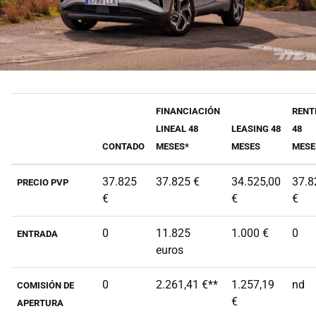
FINANCIACIÓN
RENT
LINEAL 48
LEASING 48
48
CONTADO
MESES*
MESES
MESE
37.825
37.825 €
34.525,00
37.8
PRECIO PVP
€
€
€
0
11.825
1.000 €
0
ENTRADA
euros
0
2.261,41 €**
1.257,19
nd
COMISIÓN DE
€
APERTURA