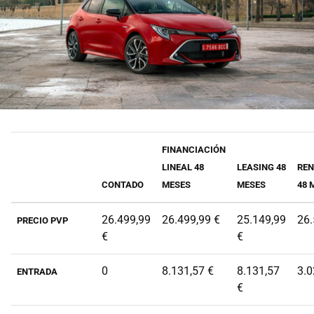
FINANCIACIÓN
LINEAL 48
LEASING 48
REN
CONTADO
MESES
MESES
48 
26.499,99
26.499,99 €
25.149,99
26.
PRECIO PVP
€
€
0
8.131,57 €
8.131,57
3.
ENTRADA
€