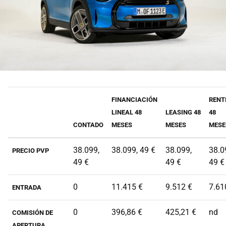
FINANCIACIÓN
RENT
LINEAL 48
LEASING 48
48
CONTADO
MESES
MESES
MESE
38.099,
38.099, 49 €
38.099,
38.0
PRECIO PVP
49 €
49 €
49 €
0
11.415 €
9.512 €
7.61
ENTRADA
0
396,86 €
425,21 €
nd
COMISIÓN DE
APERTURA