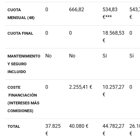
0
666,82
534,83
543,
CUOTA
€***
€
MENSUAL (48)
0
0
18.568,53
0
CUOTA FINAL
€
No
No
Sí
Sí
MANTENIMIENTO
Y SEGURO
INCLUIDO
0
2.255,41 €
10.257,27
0
COSTE
€
FINANCIACIÓN
(INTERESES MÁS
COMISIONES)
37.825
40.080 €
44.782,27
26.1
TOTAL
€
€
€