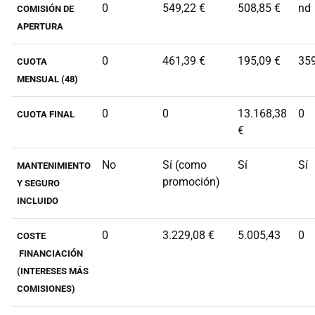
0
549,22 €
508,85 €
nd
COMISIÓN DE
APERTURA
0
461,39 €
195,09 €
359
CUOTA
MENSUAL (48)
0
0
13.168,38
0
CUOTA FINAL
€
No
Sí (como
Sí
Sí
MANTENIMIENTO
promoción)
Y SEGURO
INCLUIDO
0
3.229,08 €
5.005,43
0
COSTE
FINANCIACIÓN
(INTERESES MÁS
COMISIONES)