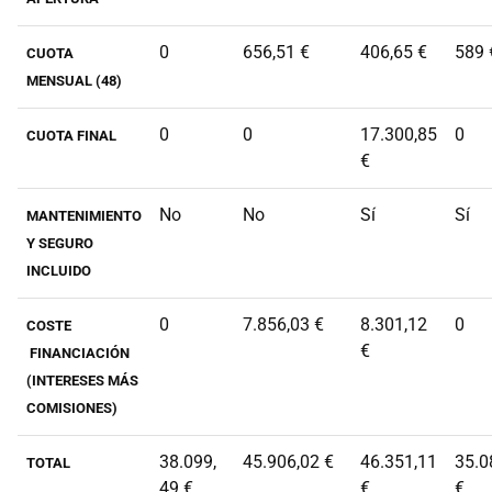
0
656,51 €
406,65 €
589 
CUOTA
MENSUAL (48)
0
0
17.300,85
0
CUOTA FINAL
€
No
No
Sí
Sí
MANTENIMIENTO
Y SEGURO
INCLUIDO
0
7.856,03 €
8.301,12
0
COSTE
€
FINANCIACIÓN
(INTERESES MÁS
COMISIONES)
38.099,
45.906,02 €
46.351,11
35.0
TOTAL
49 €
€
€