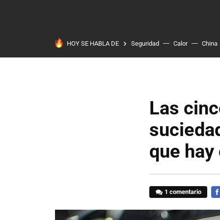
HOY SE HABLA DE
Seguridad
Calor
China
Las cin
sucieda
que hay 
1 comentario
FA