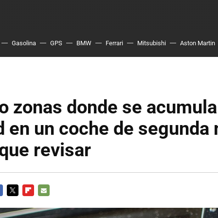
Gasolina
GPS
BMW
Ferrari
Mitsubishi
Aston Martin
co zonas donde se acumul
d en un coche de segunda
que revisar
CEBOOK
TWITTER
FLIPBOARD
E-
MAIL