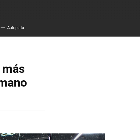
Autopista
a más
 mano