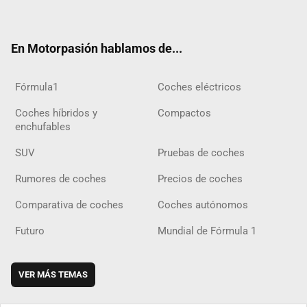
ter
ebo
ube
agra
gra
boar
ok
ok
m
m
d
En Motorpasión hablamos de...
Fórmula1
Coches eléctricos
Coches híbridos y
Compactos
enchufables
SUV
Pruebas de coches
Rumores de coches
Precios de coches
Comparativa de coches
Coches autónomos
Futuro
Mundial de Fórmula 1
VER MÁS TEMAS