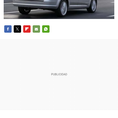
FACEBOOK
TWITTER
FLIPBOARD
E-
WHATSAPP
MAIL