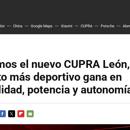
lor
China
Google Maps
Xiaomi
CUPRA
Porsche
Ale
os el nuevo CUPRA León,
o más deportivo gana en
idad, potencia y autonomí
FACEBOOK
TWITTER
FLIPBOARD
E-
MAIL