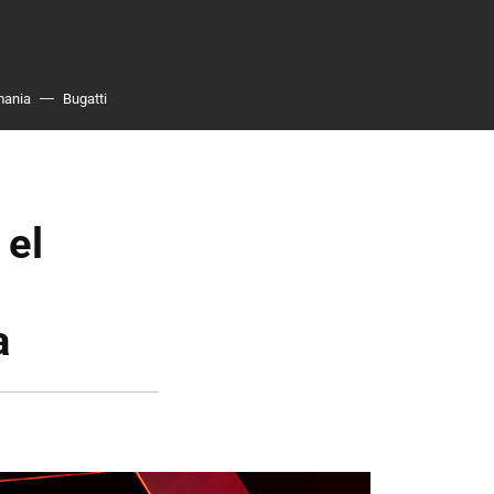
mania
Bugatti
 el
a