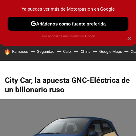
Ya puedes ver más de Motorpasion en Google
PRUEBAS
COCHES ELÉCTRICOS
OBSERVATORIO
F1
Añádenos como fuente preferida
Solo necesitas una cuenta de Google
×
HOY SE HABLA DE
Famosos
Seguridad
Calor
China
Google Maps
Xi
City Car, la apuesta GNC-Eléctrica de
un billonario ruso