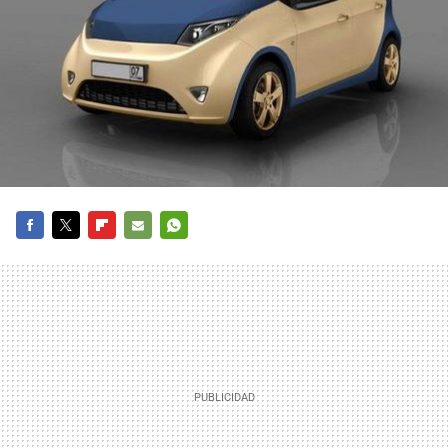
FACEBOOK
TWITTER
FLIPBOARD
E-
WHATSAPP
MAIL