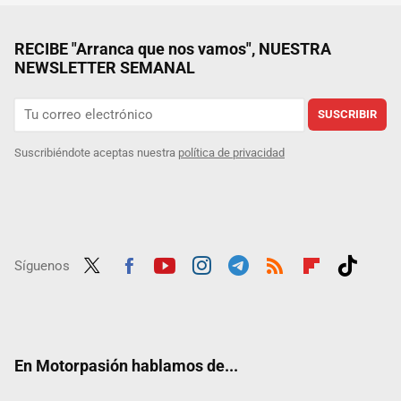
RECIBE "Arranca que nos vamos", NUESTRA
NEWSLETTER SEMANAL
SUSCRIBIR
Suscribiéndote aceptas nuestra
política de privacidad
Síguenos
Twit
Fac
Yout
Inst
Tele
RSS
Flip
Tikt
ter
ebo
ube
agra
gra
boar
ok
ok
m
m
d
En Motorpasión hablamos de...