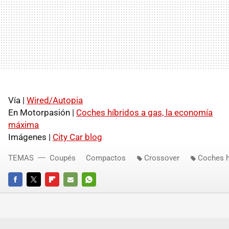
Vía |
Wired/Autopia
En Motorpasión |
Coches híbridos a gas, la economía
máxima
Imágenes |
City Car blog
TEMAS
Coupés
Compactos
Crossover
Coches h
FACEBOOK
TWITTER
FLIPBOARD
E-
WHATSAPP
MAIL