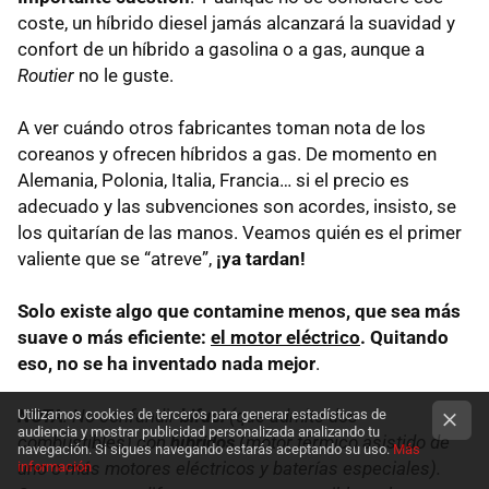
coste, un híbrido diesel jamás alcanzará la suavidad y
confort de un híbrido a gasolina o a gas, aunque a
Routier
no le guste.
A ver cuándo otros fabricantes toman nota de los
coreanos y ofrecen híbridos a gas. De momento en
Alemania, Polonia, Italia, Francia… si el precio es
adecuado y las subvenciones son acordes, insisto, se
los quitarían de las manos. Veamos quién es el primer
valiente que se “atreve”,
¡ya tardan!
Solo existe algo que contamine menos, que sea más
suave o más eficiente:
el motor eléctrico
. Quitando
eso, no se ha inventado nada mejor
.
NOTA
: No confundir
bifuel
(que admite dos
Utilizamos cookies de terceros para generar estadísticas de
audiencia y mostrar publicidad personalizada analizando tu
combustibles) con
híbridos
(motor térmico asistido de
navegación. Si sigues navegando estarás aceptando su uso.
Más
uno o más motores eléctricos y baterías especiales).
información