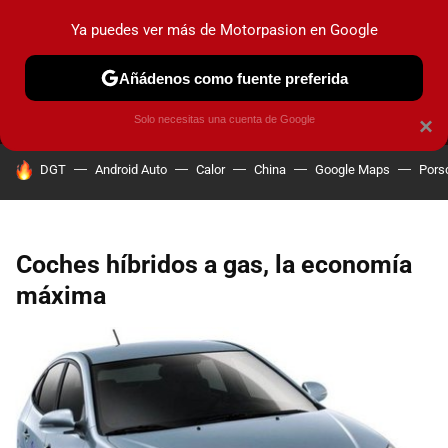
Ya puedes ver más de Motorpasion en Google
MENÚ
NUEVO
Añádenos como fuente preferida
PRUEBAS
COCHES ELÉCTRICOS
OBSERVATORIO
F1
Solo necesitas una cuenta de Google
×
HOY SE HABLA DE
DGT
Android Auto
Calor
China
Google Maps
Pors
Coches híbridos a gas, la economía
máxima