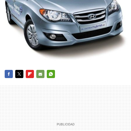
FACEBOOK
TWITTER
FLIPBOARD
E-
WHATSAPP
MAIL