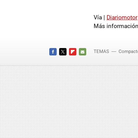
Vía |
Diariomotor
Más información
TEMAS
Compact
FACEBOOK
TWITTER
FLIPBOARD
E-
MAIL