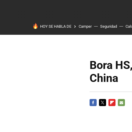
HOY SE HABLA DE
Camper
Seguridad
Cal
Bora HS
China
FACEBOOK
TWITTER
FLIPBOARD
E-
MAIL