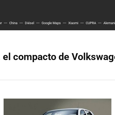
or
China
Diésel
Google Maps
Xiaomi
CUPRA
Aleman
, el compacto de Volkswag