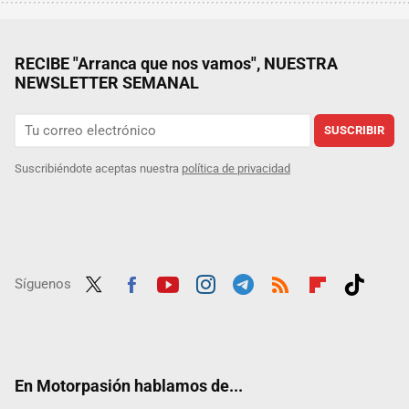
RECIBE "Arranca que nos vamos", NUESTRA
NEWSLETTER SEMANAL
SUSCRIBIR
Suscribiéndote aceptas nuestra
política de privacidad
Síguenos
Twit
Fac
Yout
Inst
Tele
RSS
Flip
Tikt
ter
ebo
ube
agra
gra
boar
ok
ok
m
m
d
En Motorpasión hablamos de...