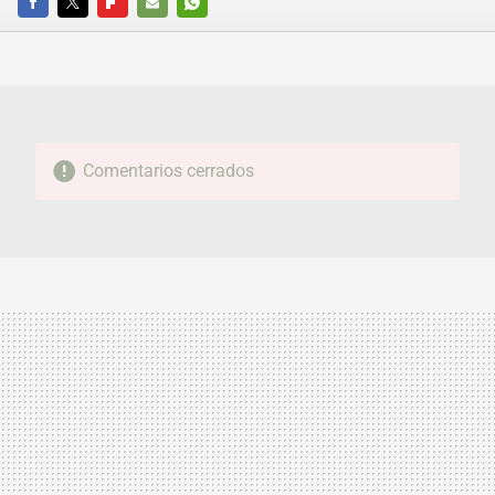
FACEBOOK
TWITTER
FLIPBOARD
E-
WHATSAPP
MAIL
Comentarios cerrados