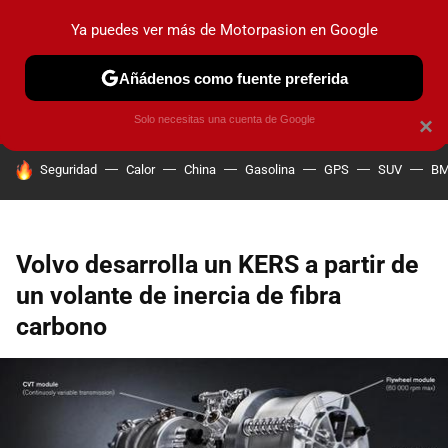
Ya puedes ver más de Motorpasion en Google
PRUEBAS
COCHES ELÉCTRICOS
OBSERVATORIO
F1
Añádenos como fuente preferida
Solo necesitas una cuenta de Google
×
HOY SE HABLA DE
Seguridad
Calor
China
Gasolina
GPS
SUV
B
Volvo desarrolla un KERS a partir de
un volante de inercia de fibra
carbono