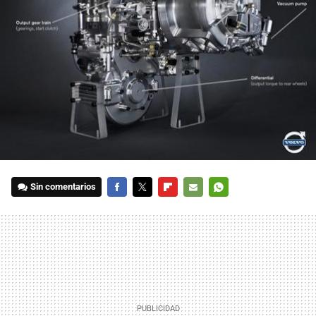
Sin comentarios
FACEBOOK
TWITTER
FLIPBOARD
E-
WHATSAPP
MAIL