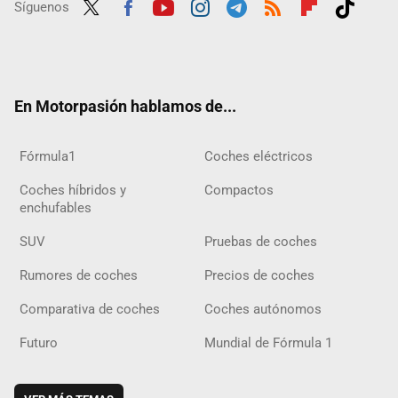
Síguenos
Twit
Fac
Yout
Inst
Tele
RSS
Flip
Tikt
ter
ebo
ube
agra
gra
boar
ok
ok
m
m
d
En Motorpasión hablamos de...
Fórmula1
Coches eléctricos
Coches híbridos y
Compactos
enchufables
SUV
Pruebas de coches
Rumores de coches
Precios de coches
Comparativa de coches
Coches autónomos
Futuro
Mundial de Fórmula 1