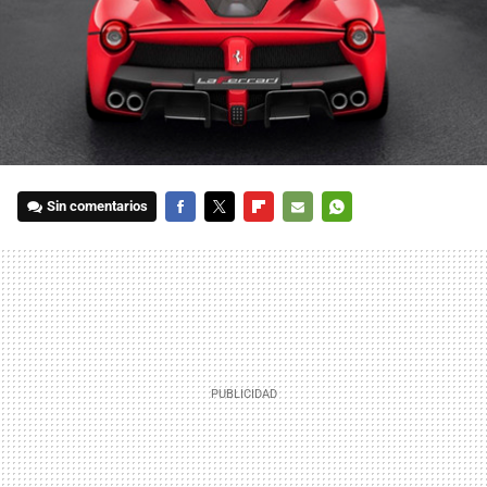
Sin comentarios
FACEBOOK
TWITTER
FLIPBOARD
E-
WHATSAPP
MAIL