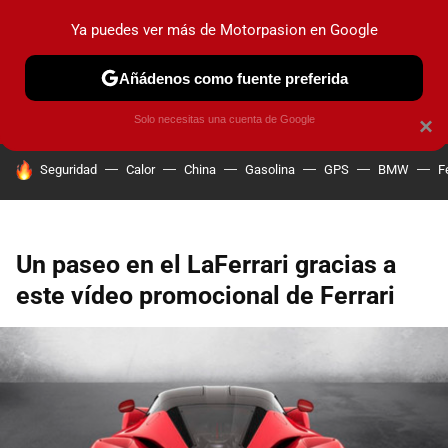
Ya puedes ver más de Motorpasion en Google
PRUEBAS
COCHES ELÉCTRICOS
OBSERVATORIO
F1
Añádenos como fuente preferida
Solo necesitas una cuenta de Google
×
HOY SE HABLA DE
Seguridad
Calor
China
Gasolina
GPS
BMW
F
Un paseo en el LaFerrari gracias a
este vídeo promocional de Ferrari