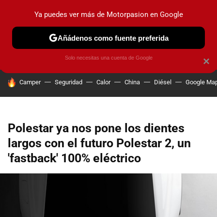
Ya puedes ver más de Motorpasion en Google
PRUEBAS
COCHES ELÉCTRICOS
OBSERVATORIO
F1
Añádenos como fuente preferida
Solo necesitas una cuenta de Google
×
HOY SE HABLA DE
Camper
Seguridad
Calor
China
Diésel
Google Ma
Polestar ya nos pone los dientes
largos con el futuro Polestar 2, un
'fastback' 100% eléctrico