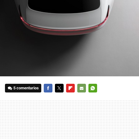
5 comentarios
FACEBOOK
TWITTER
FLIPBOARD
E-
WHATSAPP
MAIL