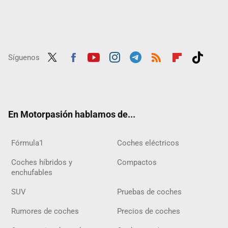
Síguenos
Twit
Fac
Yout
Inst
Tele
RSS
Flip
Tikt
ter
ebo
ube
agra
gra
boar
ok
ok
m
m
d
En Motorpasión hablamos de...
Fórmula1
Coches eléctricos
Coches híbridos y
Compactos
enchufables
SUV
Pruebas de coches
Rumores de coches
Precios de coches