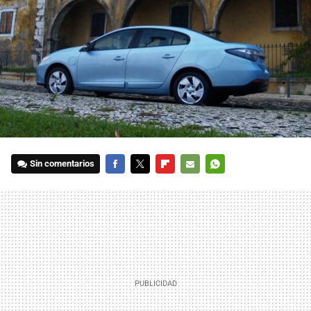
Sin comentarios
FACEBOOK
TWITTER
FLIPBOARD
E-
WHATSAPP
MAIL