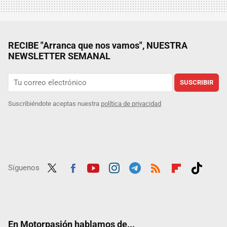
RECIBE "Arranca que nos vamos", NUESTRA
NEWSLETTER SEMANAL
SUSCRIBIR
Suscribiéndote aceptas nuestra
política de privacidad
Síguenos
Twit
Fac
Yout
Inst
Tele
RSS
Flip
Tikt
ter
ebo
ube
agra
gra
boar
ok
ok
m
m
d
En Motorpasión hablamos de...