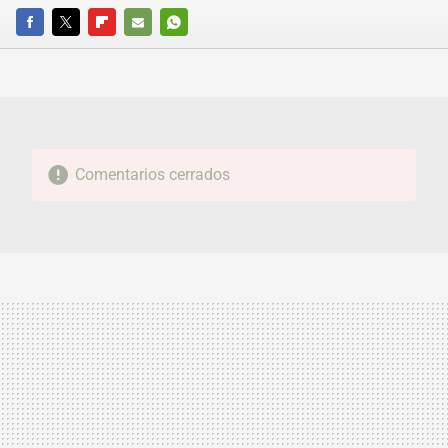
FACEBOOK
TWITTER
FLIPBOARD
E-
WHATSAPP
MAIL
Comentarios cerrados