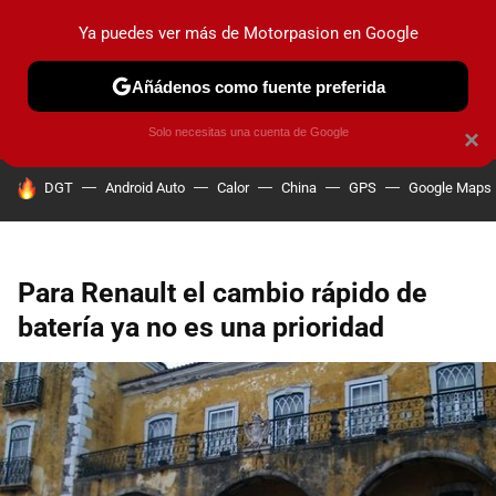
Ya puedes ver más de Motorpasion en Google
PRUEBAS
COCHES ELÉCTRICOS
OBSERVATORIO
F1
Añádenos como fuente preferida
Solo necesitas una cuenta de Google
×
HOY SE HABLA DE
DGT
Android Auto
Calor
China
GPS
Google Maps
Para Renault el cambio rápido de
batería ya no es una prioridad