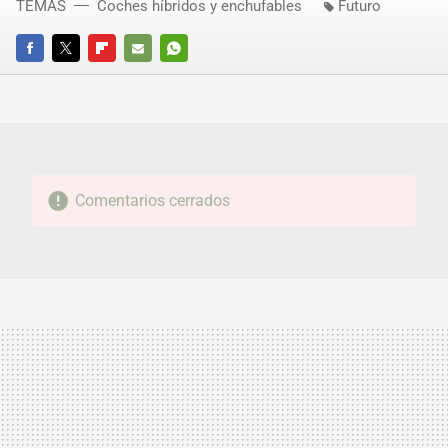
TEMAS
Coches híbridos y enchufables
Futuro
FACEBOOK
TWITTER
FLIPBOARD
E-
WHATSAPP
MAIL
Comentarios cerrados