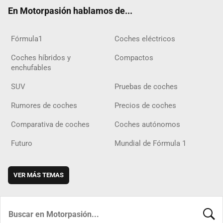
ok
m
m
d
En Motorpasión hablamos de...
Fórmula1
Coches eléctricos
Coches híbridos y
Compactos
enchufables
SUV
Pruebas de coches
Rumores de coches
Precios de coches
Comparativa de coches
Coches autónomos
Futuro
Mundial de Fórmula 1
VER MÁS TEMAS