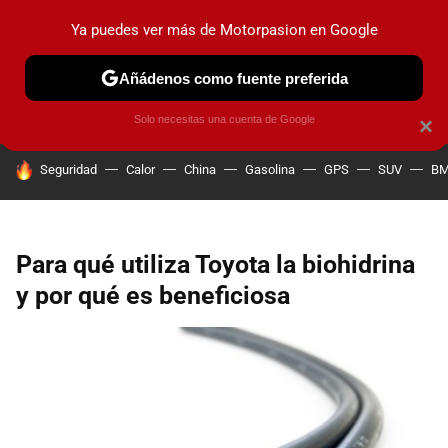
Ya puedes ver más de Motorpasion en Google
PRUEBAS
COCHES ELÉCTRICOS
OBSERVATORIO
F1
Añádenos como fuente preferida
Solo necesitas una cuenta de Google
×
HOY SE HABLA DE
Seguridad
Calor
China
Gasolina
GPS
SUV
B
Para qué utiliza Toyota la biohidrina
y por qué es beneficiosa