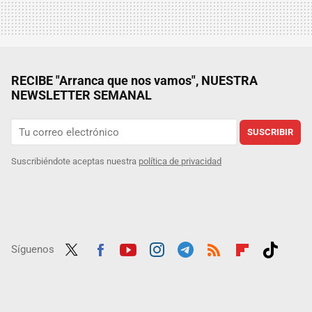
RECIBE "Arranca que nos vamos", NUESTRA
NEWSLETTER SEMANAL
SUSCRIBIR
Suscribiéndote aceptas nuestra
política de privacidad
Síguenos
Twit
Fac
Yout
Inst
Tele
RSS
Flip
Tikt
ter
ebo
ube
agra
gra
boar
ok