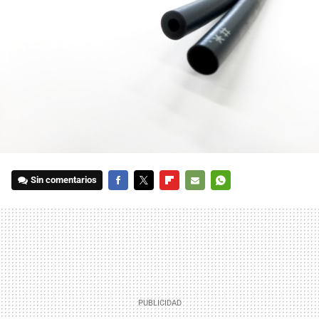
Sin comentarios
FACEBOOK
TWITTER
FLIPBOARD
E-
WHATSAPP
MAIL