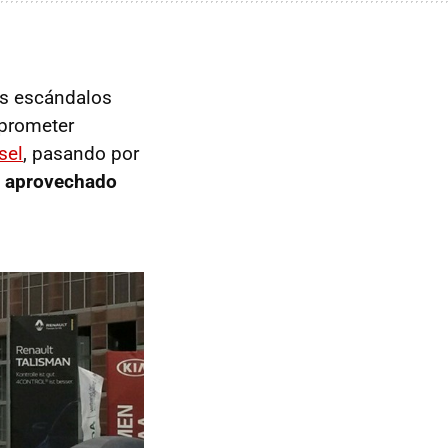
es escándalos
 prometer
sel
, pasando por
a aprovechado