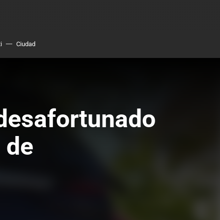
i
Ciudad
 desafortunado
o de