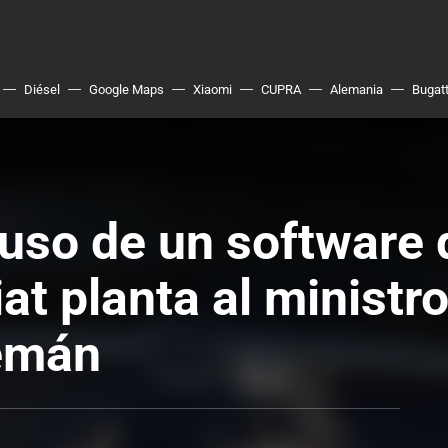
Diésel
Google Maps
Xiaomi
CUPRA
Alemania
Bugatt
 uso de un software
iat planta al ministr
lemán