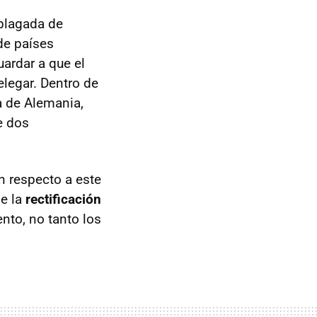
plagada de
de países
ardar a que el
elegar. Dentro de
a de Alemania,
e dos
n respecto a este
de la
rectificación
nto, no tanto los