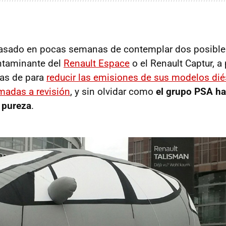
 pasado en pocas semanas de contemplar dos posibl
ntaminante del
Renault Espace
o el Renault Captur, a
as de para
reducir las emisiones de sus modelos dié
madas a revisión
, y sin olvidar como
el grupo PSA h
 pureza
.