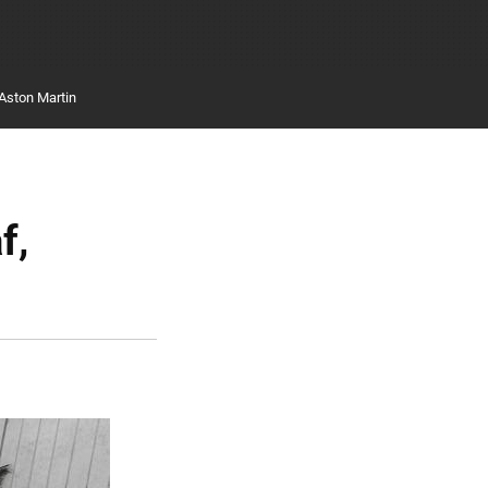
Aston Martin
f,