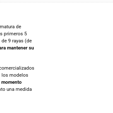
ematura de
os primeros 5
 de 9 rayas (de
para mantener su
comercializados
a los modelos
el momento
nto una medida