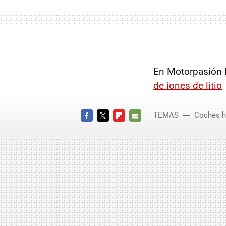
En Motorpasión 
de iones de litio
TEMAS
Coches h
FACEBOOK
TWITTER
FLIPBOARD
E-
MAIL