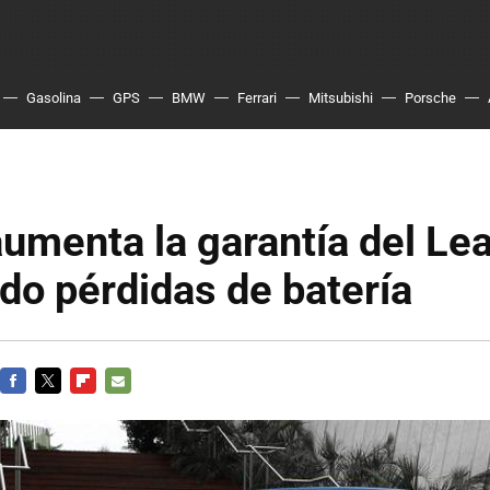
Gasolina
GPS
BMW
Ferrari
Mitsubishi
Porsche
umenta la garantía del Lea
do pérdidas de batería
FACEBOOK
TWITTER
FLIPBOARD
E-
MAIL