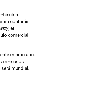
vehículos
cipio contarán
wizy
, el
ículo comercial
a este mismo año.
os mercados
 será mundial.