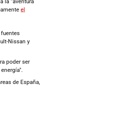
a la “aventura
icamente
el
 fuentes
ault-Nissan y
ara poder ser
 energía".
áreas de España,