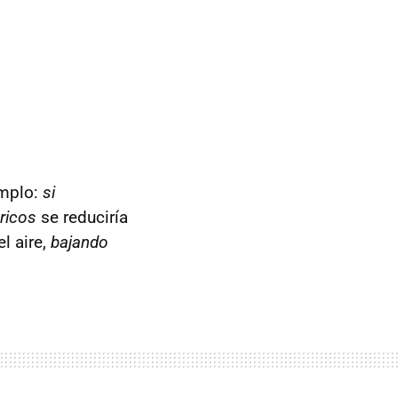
emplo:
si
ricos
se reduciría
l aire,
bajando