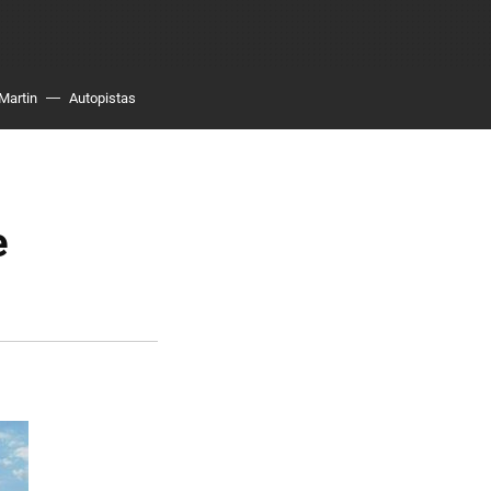
Martin
Autopistas
e