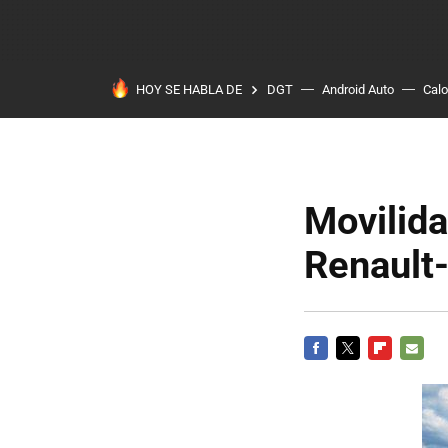
HOY SE HABLA DE
DGT
Android Auto
Calo
Movilida
Renault-
FACEBOOK
TWITTER
FLIPBOARD
E-
MAIL