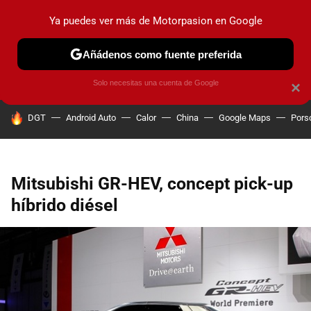
Ya puedes ver más de Motorpasion en Google
PRUEBAS
COCHES ELÉCTRICOS
OBSERVATORIO
F1
Añádenos como fuente preferida
Solo necesitas una cuenta de Google
×
HOY SE HABLA DE
DGT
Android Auto
Calor
China
Google Maps
Pors
Mitsubishi GR-HEV, concept pick-up
híbrido diésel