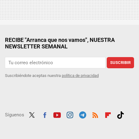
RECIBE "Arranca que nos vamos", NUESTRA
NEWSLETTER SEMANAL
SUSCRIBIR
Suscribiéndote aceptas nuestra
política de privacidad
Síguenos
Twit
Fac
Yout
Inst
Tele
RSS
Flip
Tikt
ter
ebo
ube
agra
gra
boar
ok