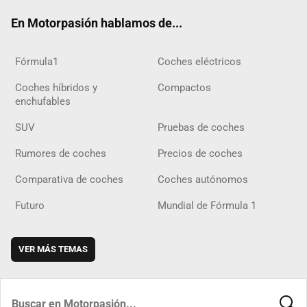
ok
m
m
d
En Motorpasión hablamos de...
Fórmula1
Coches eléctricos
Coches híbridos y
Compactos
enchufables
SUV
Pruebas de coches
Rumores de coches
Precios de coches
Comparativa de coches
Coches autónomos
Futuro
Mundial de Fórmula 1
VER MÁS TEMAS