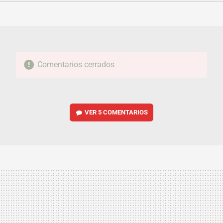
FACEBOOK
TWITTER
FLIPBOARD
E-
WHATSAPP
MAIL
Comentarios cerrados
VER
5 COMENTARIOS