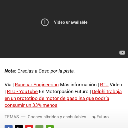
Nota:
Gracias a Cesc por la pista.
Vía |
Racecar Engineering
Más información |
RTU
Vídeo
|
RTU - YouTube
En Motorpasión Futuro |
Delphi trabaja
en un prototipo de motor de gasolina que podría
consumir un 33% menos
TEMAS
Coches híbridos y enchufables
Futuro