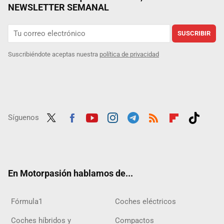
NEWSLETTER SEMANAL
SUSCRIBIR
Suscribiéndote aceptas nuestra
política de privacidad
Síguenos
Twit
Fac
Yout
Inst
Tele
RSS
Flip
Tikt
ter
ebo
ube
agra
gra
boar
ok
ok
m
m
d
En Motorpasión hablamos de...
Fórmula1
Coches eléctricos
Coches híbridos y
Compactos