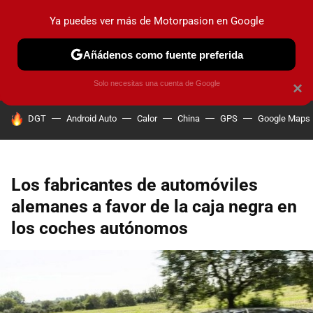
Ya puedes ver más de Motorpasion en Google
PRUEBAS
COCHES ELÉCTRICOS
OBSERVATORIO
F1
Añádenos como fuente preferida
Solo necesitas una cuenta de Google
×
HOY SE HABLA DE
DGT
Android Auto
Calor
China
GPS
Google Maps
Los fabricantes de automóviles
alemanes a favor de la caja negra en
los coches autónomos