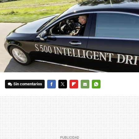
Sin comentarios
FACEBOOK
TWITTER
FLIPBOARD
E-
WHATSAPP
MAIL