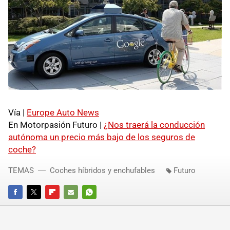
Vía |
Europe Auto News
En Motorpasión Futuro |
¿Nos traerá la conducción
autónoma un precio más bajo de los seguros de
coche?
TEMAS
Coches híbridos y enchufables
Futuro
FACEBOOK
TWITTER
FLIPBOARD
E-
WHATSAPP
MAIL