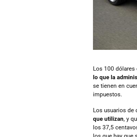
Los 100 dólares
lo que la admini
se tienen en cue
impuestos.
Los usuarios de 
que utilizan
, y q
los 37,5 centavo
los que hay que 