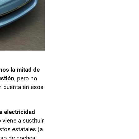
os la mitad de
ustión
, pero no
en cuenta en esos
 electricidad
 viene a sustituir
stos estatales (a
 uso de coches