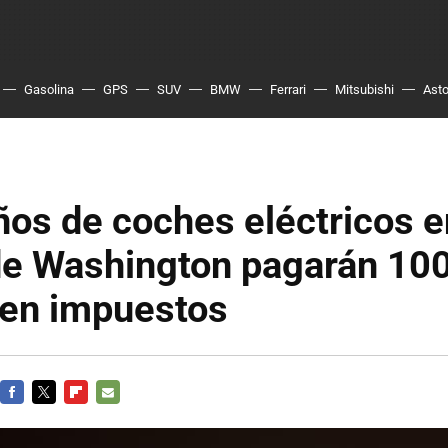
Gasolina
GPS
SUV
BMW
Ferrari
Mitsubishi
Asto
os de coches eléctricos e
de Washington pagarán 100
 en impuestos
FACEBOOK
TWITTER
FLIPBOARD
E-
MAIL