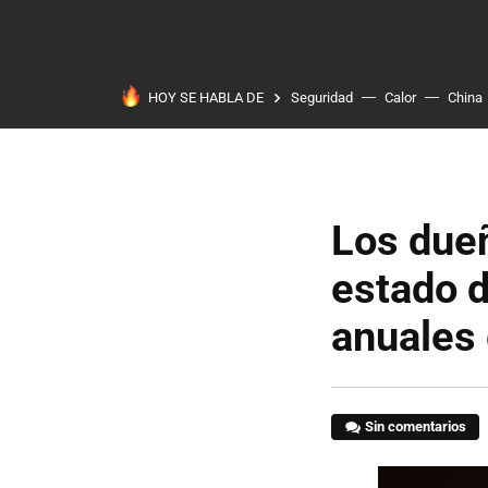
HOY SE HABLA DE
Seguridad
Calor
China
Los dueñ
estado 
anuales
Sin comentarios