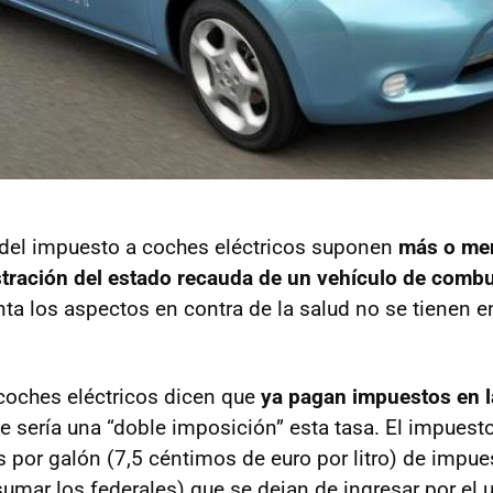
 del impuesto a coches eléctricos suponen
más o men
stración del estado recauda de un vehículo de comb
nta los aspectos en contra de la salud no se tienen 
coches eléctricos dicen que
ya pagan impuestos en la
ue sería una “doble imposición” esta tasa. El impuesto
s por galón (7,5 céntimos de euro por litro) de impue
sumar los federales) que se dejan de ingresar por el