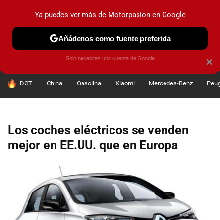
Ya puedes ver más de Motorpasion en Google
PRUEBAS
COCHES ELÉCTRICOS
OBSERVATORIO
F1
Añádenos como fuente preferida
Solo necesitas una cuenta de Google
×
HOY SE HABLA DE
DGT
China
Gasolina
Xiaomi
Mercedes-Benz
Peug
Los coches eléctricos se venden
mejor en EE.UU. que en Europa