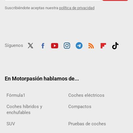
Suscribiéndote aceptas nuestra
política de privacidad
Síguenos
Twit
Fac
Yout
Inst
Tele
RSS
Flip
Tikt
ter
ebo
ube
agra
gra
boar
ok
ok
m
m
d
En Motorpasión hablamos de...
Fórmula1
Coches eléctricos
Coches híbridos y
Compactos
enchufables
SUV
Pruebas de coches