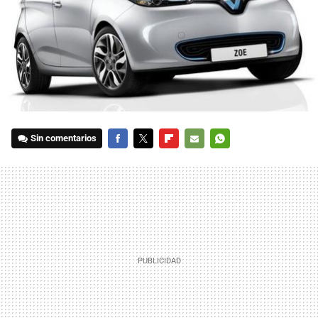
Sin comentarios
FACEBOOK
TWITTER
FLIPBOARD
E-
WHATSAPP
MAIL