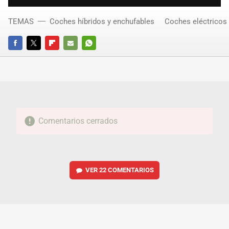
TEMAS
Coches híbridos y enchufables
Coches eléctricos
FACEBOOK
TWITTER
FLIPBOARD
E-
WHATSAPP
MAIL
Comentarios cerrados
VER
22 COMENTARIOS