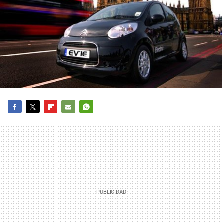
FACEBOOK
TWITTER
FLIPBOARD
E-
WHATSAPP
MAIL