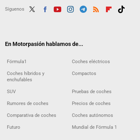
Síguenos
Twit
Fac
Yout
Inst
Tele
RSS
Flip
Tikt
ter
ebo
ube
agra
gra
boar
ok
ok
m
m
d
En Motorpasión hablamos de...
Fórmula1
Coches eléctricos
Coches híbridos y
Compactos
enchufables
SUV
Pruebas de coches
Rumores de coches
Precios de coches
Comparativa de coches
Coches autónomos
Futuro
Mundial de Fórmula 1