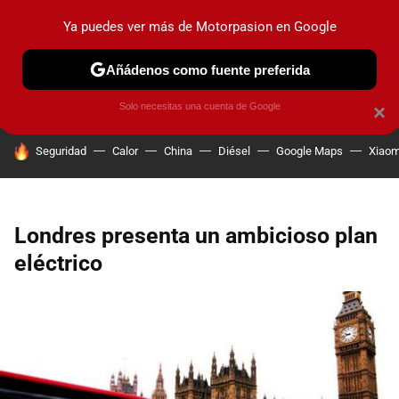
Ya puedes ver más de Motorpasion en Google
PRUEBAS
COCHES ELÉCTRICOS
OBSERVATORIO
F1
Añádenos como fuente preferida
Solo necesitas una cuenta de Google
×
HOY SE HABLA DE
Seguridad
Calor
China
Diésel
Google Maps
Xiaom
Londres presenta un ambicioso plan
eléctrico