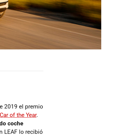
e 2019 el premio
ar of the Year
.
do coche
an LEAF lo recibió