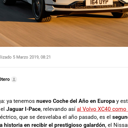
lizado 5 Marzo 2019, 08:21
Otero
iga: ya tenemos
nuevo Coche del Año en Europa
y est
 el
Jaguar I-Pace
, relevando así
al Volvo XC40 como C
éctrico, que se desvelaba el año pasado, es el
segun
la historia en recibir el prestigioso galardón
, el Niss