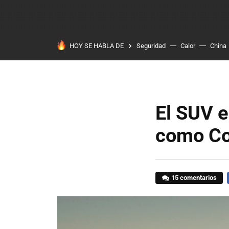
HOY SE HABLA DE
Seguridad
Calor
China
El SUV e
como Co
15 comentarios