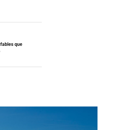
ufables que
9