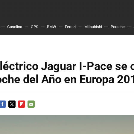
Gasolina
GPS
BMW
Ferrari
Mitsubishi
Porsche
léctrico Jaguar I-Pace se 
che del Año en Europa 20
FACEBOOK
TWITTER
FLIPBOARD
E-
MAIL