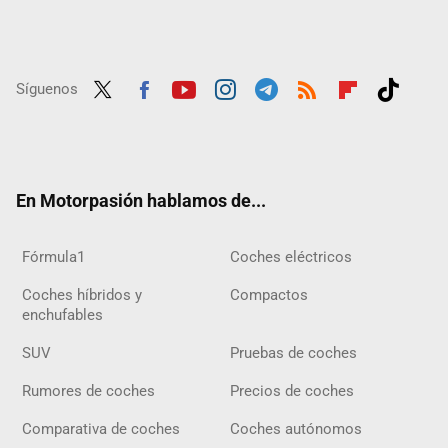
Síguenos
Twit
Fac
Yout
Inst
Tele
RSS
Flip
Tikt
ter
ebo
ube
agra
gra
boar
ok
ok
m
m
d
En Motorpasión hablamos de...
Fórmula1
Coches eléctricos
Coches híbridos y
Compactos
enchufables
SUV
Pruebas de coches
Rumores de coches
Precios de coches
Comparativa de coches
Coches autónomos