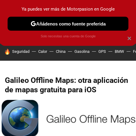
Ya puedes ver más de Motorpasion en Google
PRUEBAS
COCHES ELÉCTRICOS
OBSERVATORIO
F1
Añádenos como fuente preferida
Solo necesitas una cuenta de Google
×
HOY SE HABLA DE
Seguridad
Calor
China
Gasolina
GPS
BMW
F
Galileo Offline Maps: otra aplicación
de mapas gratuita para iOS