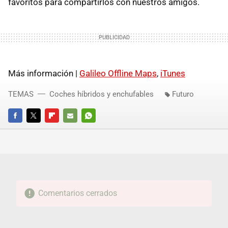
favoritos para compartirlos con nuestros amigos.
Más información |
Galileo Offline Maps
,
iTunes
TEMAS
Coches híbridos y enchufables
Futuro
FACEBOOK
TWITTER
FLIPBOARD
E-
WHATSAPP
MAIL
Comentarios cerrados