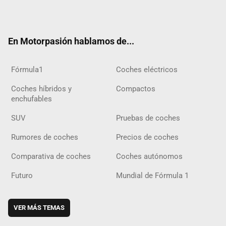
ter
ebo
ube
agra
gra
boar
ok
ok
m
m
d
En Motorpasión hablamos de...
Fórmula1
Coches eléctricos
Coches híbridos y
Compactos
enchufables
SUV
Pruebas de coches
Rumores de coches
Precios de coches
Comparativa de coches
Coches autónomos
Futuro
Mundial de Fórmula 1
VER MÁS TEMAS