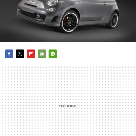
FACEBOOK
TWITTER
FLIPBOARD
E-
WHATSAPP
MAIL