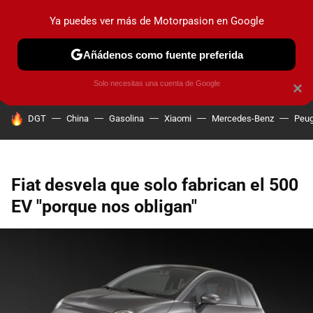
Ya puedes ver más de Motorpasion en Google
PRUEBAS
COCHES ELÉCTRICOS
OBSERVATORIO
F1
Añádenos como fuente preferida
Solo necesitas una cuenta de Google
×
HOY SE HABLA DE
DGT
China
Gasolina
Xiaomi
Mercedes-Benz
Peug
Fiat desvela que solo fabrican el 500
EV "porque nos obligan"