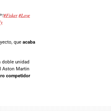
P!
#Fisker
#Love
Ty
oyecto, que
acaba
n doble unidad
l Aston Martin
ro competidor