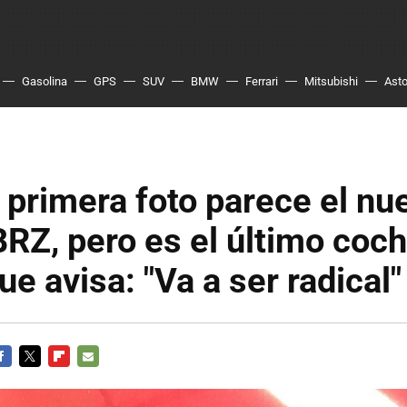
Gasolina
GPS
SUV
BMW
Ferrari
Mitsubishi
Asto
 primera foto parece el nu
RZ, pero es el último coc
ue avisa: "Va a ser radical"
ACEBOOK
TWITTER
FLIPBOARD
E-
MAIL