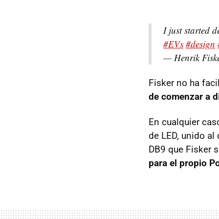
I just started 
#EVs
#design
— Henrik Fiske
Fisker no ha fac
de comenzar a d
En cualquier cas
de LED, unido al
DB9 que Fisker s
para el propio P