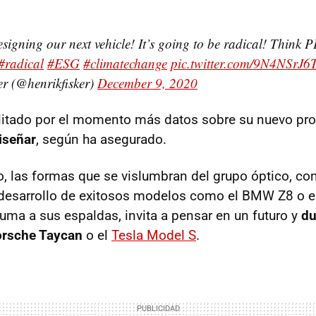
designing our next vehicle! It’s going to be radical! Think P
#radical
#ESG
#climatechange
pic.twitter.com/9N4NSrJ6
r (@henrikfisker)
December 9, 2020
ilitado por el momento más datos sobre su nuevo pr
iseñar
, según ha asegurado.
o, las formas que se vislumbran del grupo óptico, co
 desarrollo de exitosos modelos como el BMW Z8 o e
uma a sus espaldas, invita a pensar en un futuro y
du
orsche Taycan
o el
Tesla Model S
.