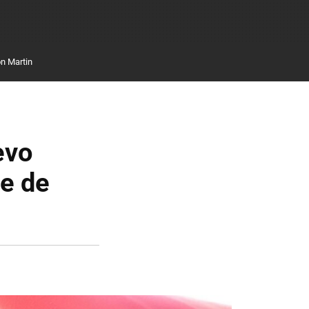
n Martin
evo
he de