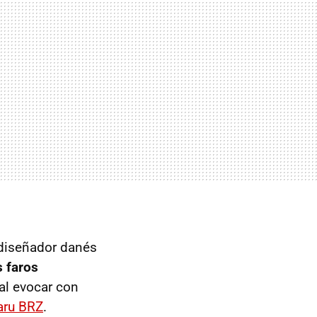
 diseñador danés
s faros
al evocar con
aru BRZ
.