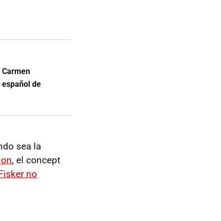
a Carmen
o español de
ndo sea la
ion
, el concept
Fisker no