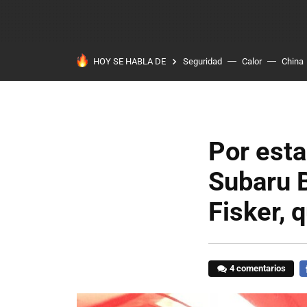
HOY SE HABLA DE
Seguridad
Calor
China
Por esta
Subaru B
Fisker, q
4 comentarios
F