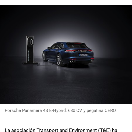
Porsche Panamera 4S E-Hybrid: 680 CV y pegatina CERO.
La asociación Transport and Environment (T&E) ha