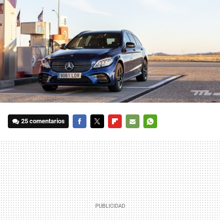
25 comentarios
FACEBOOK
TWITTER
FLIPBOARD
E-
WHATSAPP
MAIL