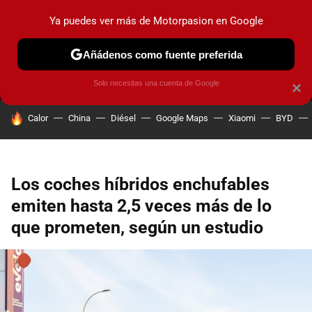
Ya puedes ver más de Motorpasion en Google
MENÚ
NUEVO
Añádenos como fuente preferida
PRUEBAS
COCHES ELÉCTRICOS
OBSERVATORIO
F1
Solo necesitas una cuenta de Google
×
HOY SE HABLA DE
Calor
China
Diésel
Google Maps
Xiaomi
BYD
Los coches híbridos enchufables
emiten hasta 2,5 veces más de lo
que prometen, según un estudio