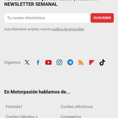
NEWSLETTER SEMANAL
SUSCRIBIR
Suscribiéndote aceptas nuestra
política de privacidad
Síguenos
Twit
Fac
Yout
Inst
Tele
RSS
Flip
Tikt
ter
ebo
ube
agra
gra
boar
ok
ok
m
m
d
En Motorpasión hablamos de...
Fórmula1
Coches eléctricos
Coches híbridos y
Compactos