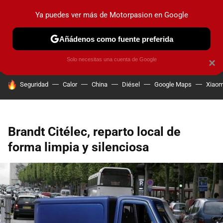
Ya puedes ver más de Motorpasion en Google
PRUEBAS
COCHES ELÉCTRICOS
OBSERVATORIO
F1
Añádenos como fuente preferida
Solo necesitas una cuenta de Google
×
HOY SE HABLA DE
Seguridad
Calor
China
Diésel
Google Maps
Xiaom
Brandt Citélec, reparto local de
forma limpia y silenciosa