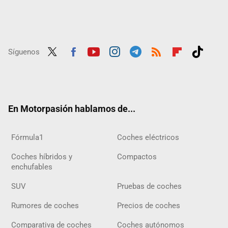
Síguenos
Twit
Fac
Yout
Inst
Tele
RSS
Flip
Tikt
ter
ebo
ube
agra
gra
boar
ok
ok
m
m
d
En Motorpasión hablamos de...
Fórmula1
Coches eléctricos
Coches híbridos y
Compactos
enchufables
SUV
Pruebas de coches
Rumores de coches
Precios de coches
Comparativa de coches
Coches autónomos