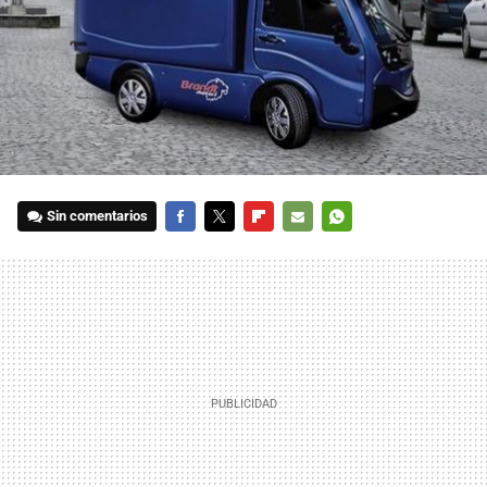
Sin comentarios
FACEBOOK
TWITTER
FLIPBOARD
E-
WHATSAPP
MAIL