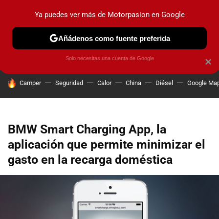
Ya puedes ver más de Motorpasion en Google
PRUEBAS
COCHES ELÉCTRICOS
OBSERVATORIO
F1
Añádenos como fuente preferida
Solo necesitas una cuenta de Google
×
HOY SE HABLA DE
Camper
Seguridad
Calor
China
Diésel
Google Ma
BMW Smart Charging App, la
aplicación que permite minimizar el
gasto en la recarga doméstica