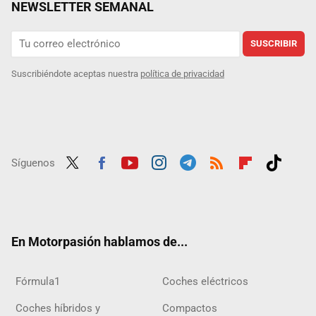
NEWSLETTER SEMANAL
SUSCRIBIR
Suscribiéndote aceptas nuestra
política de privacidad
Síguenos
Twit
Fac
Yout
Inst
Tele
RSS
Flip
Tikt
ter
ebo
ube
agra
gra
boar
ok
ok
m
m
d
En Motorpasión hablamos de...
Fórmula1
Coches eléctricos
Coches híbridos y
Compactos