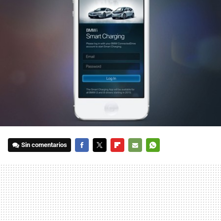
Sin comentarios
FACEBOOK
TWITTER
FLIPBOARD
E-
WHATSAPP
MAIL