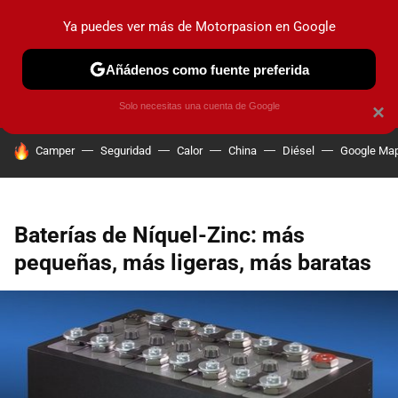
Ya puedes ver más de Motorpasion en Google
PRUEBAS
COCHES ELÉCTRICOS
OBSERVATORIO
F1
Añádenos como fuente preferida
Solo necesitas una cuenta de Google
×
HOY SE HABLA DE
Camper
Seguridad
Calor
China
Diésel
Google Ma
Baterías de Níquel-Zinc: más
pequeñas, más ligeras, más baratas