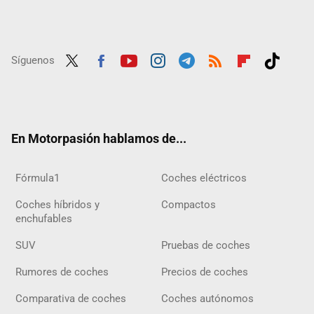
Síguenos
Twit
Fac
Yout
Inst
Tele
RSS
Flip
Tikt
ter
ebo
ube
agra
gra
boar
ok
ok
m
m
d
En Motorpasión hablamos de...
Fórmula1
Coches eléctricos
Coches híbridos y
Compactos
enchufables
SUV
Pruebas de coches
Rumores de coches
Precios de coches
Comparativa de coches
Coches autónomos