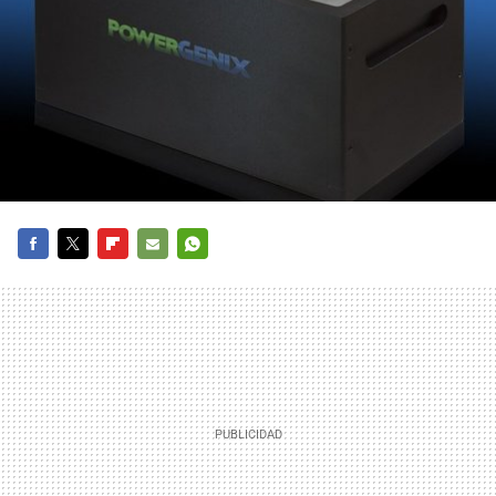
FACEBOOK
TWITTER
FLIPBOARD
E-
WHATSAPP
MAIL