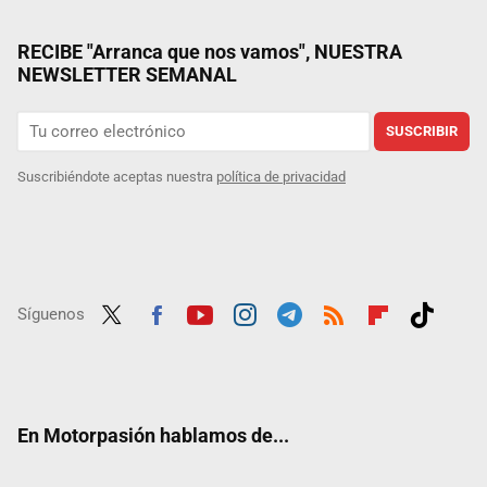
RECIBE "Arranca que nos vamos", NUESTRA
NEWSLETTER SEMANAL
SUSCRIBIR
Suscribiéndote aceptas nuestra
política de privacidad
Síguenos
Twit
Fac
Yout
Inst
Tele
RSS
Flip
Tikt
ter
ebo
ube
agra
gra
boar
ok
ok
m
m
d
En Motorpasión hablamos de...