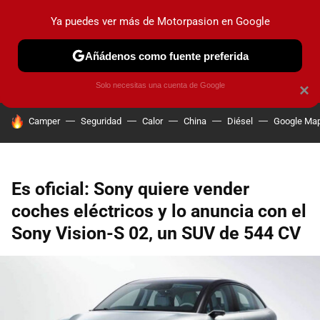
Ya puedes ver más de Motorpasion en Google
PRUEBAS
COCHES ELÉCTRICOS
OBSERVATORIO
F1
Añádenos como fuente preferida
Solo necesitas una cuenta de Google
×
HOY SE HABLA DE
Camper
Seguridad
Calor
China
Diésel
Google Ma
Es oficial: Sony quiere vender
coches eléctricos y lo anuncia con el
Sony Vision-S 02, un SUV de 544 CV