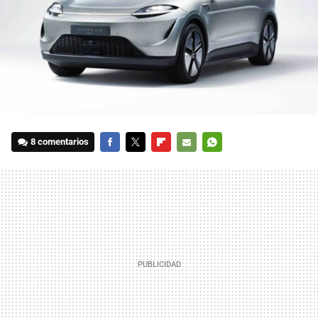
8 comentarios
FACEBOOK
TWITTER
FLIPBOARD
E-
WHATSAPP
MAIL