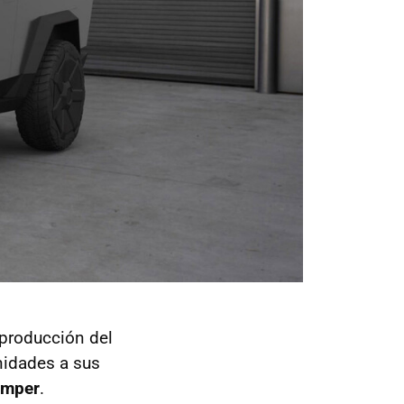
 producción del
nidades a sus
amper
.