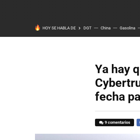
HOY SE HABLA DE
DGT
China
Gasolina
Ya hay q
Cybertru
fecha pa
9 comentarios
F