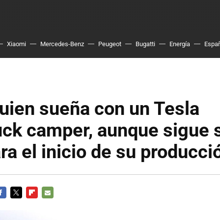
Xiaomi
Mercedes-Benz
Peugeot
Bugatti
Energía
Espa
uien sueña con un Tesla
ck camper, aunque sigue 
ra el inicio de su producci
ACEBOOK
TWITTER
FLIPBOARD
E-
MAIL