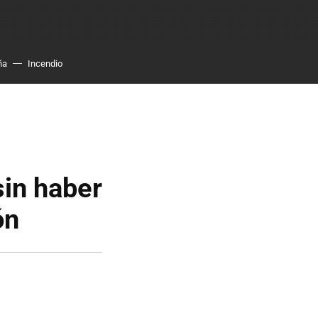
ña
Incendio
sin haber
ón