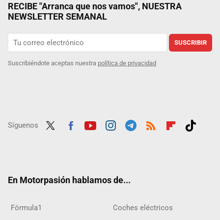
RECIBE "Arranca que nos vamos", NUESTRA
NEWSLETTER SEMANAL
SUSCRIBIR
Suscribiéndote aceptas nuestra
política de privacidad
Síguenos
Twit
Fac
Yout
Inst
Tele
RSS
Flip
Tikt
ter
ebo
ube
agra
gra
boar
ok
ok
m
m
d
En Motorpasión hablamos de...
Fórmula1
Coches eléctricos