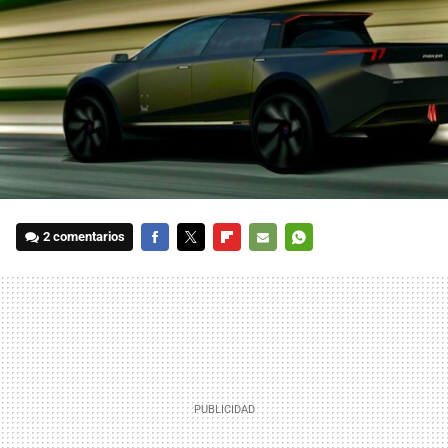
2 comentarios
FACEBOOK
TWITTER
FLIPBOARD
E-
WHATSAPP
MAIL