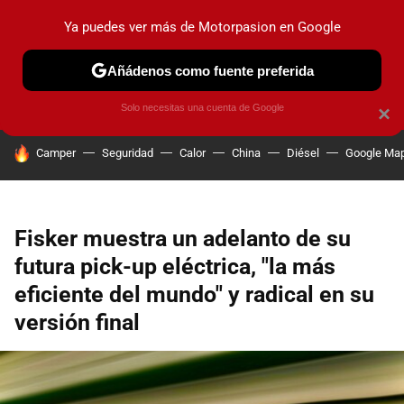
Ya puedes ver más de Motorpasion en Google
PRUEBAS
COCHES ELÉCTRICOS
OBSERVATORIO
F1
Añádenos como fuente preferida
Solo necesitas una cuenta de Google
×
HOY SE HABLA DE
Camper
Seguridad
Calor
China
Diésel
Google Ma
Fisker muestra un adelanto de su
futura pick-up eléctrica, "la más
eficiente del mundo" y radical en su
versión final