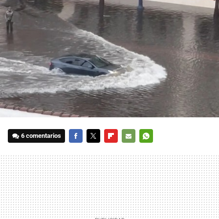
6 comentarios
FACEBOOK
TWITTER
FLIPBOARD
E-
WHATSAPP
MAIL