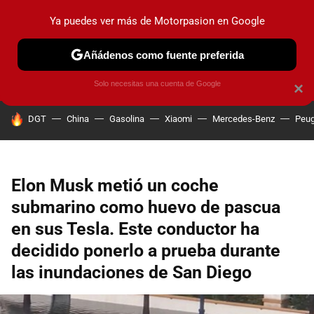
Ya puedes ver más de Motorpasion en Google
PRUEBAS
COCHES ELÉCTRICOS
OBSERVATORIO
F1
Añádenos como fuente preferida
Solo necesitas una cuenta de Google
×
HOY SE HABLA DE
DGT
China
Gasolina
Xiaomi
Mercedes-Benz
Peug
Elon Musk metió un coche
submarino como huevo de pascua
en sus Tesla. Este conductor ha
decidido ponerlo a prueba durante
las inundaciones de San Diego