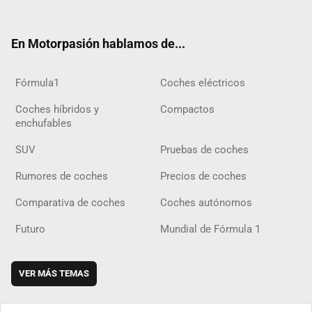
ter
ebo
ube
agra
gra
boar
ok
ok
m
m
d
En Motorpasión hablamos de...
Fórmula1
Coches eléctricos
Coches híbridos y
Compactos
enchufables
SUV
Pruebas de coches
Rumores de coches
Precios de coches
Comparativa de coches
Coches autónomos
Futuro
Mundial de Fórmula 1
VER MÁS TEMAS