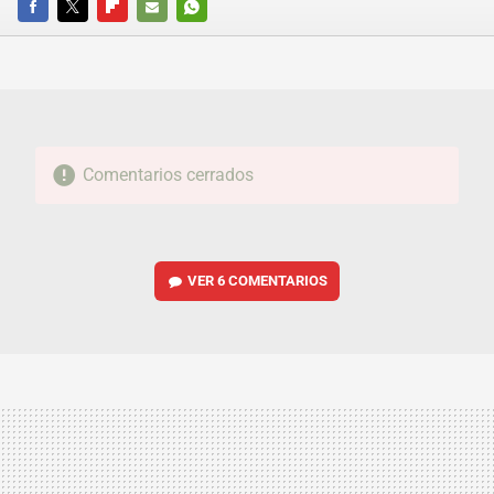
FACEBOOK
TWITTER
FLIPBOARD
E-
WHATSAPP
MAIL
Comentarios cerrados
VER
6 COMENTARIOS