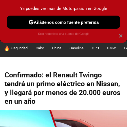
Ya puedes ver más de Motorpasion en Google
MENÚ
NUEVO
Añádenos como fuente preferida
PRUEBAS
COCHES ELÉCTRICOS
OBSERVATORIO
F1
Solo necesitas una cuenta de Google
×
HOY SE HABLA DE
Seguridad
Calor
China
Gasolina
GPS
BMW
F
Confirmado: el Renault Twingo
tendrá un primo eléctrico en Nissan,
y llegará por menos de 20.000 euros
en un año