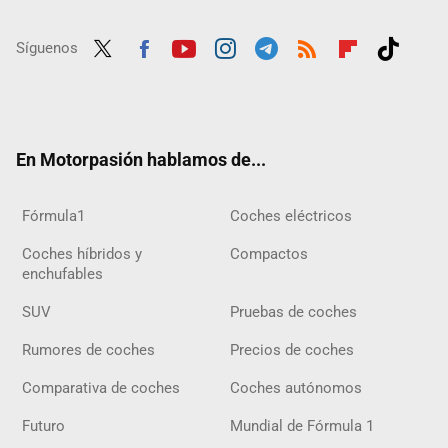
Síguenos
Twit
Fac
Yout
Inst
Tele
RSS
Flip
Tikt
ter
ebo
ube
agra
gra
boar
ok
ok
m
m
d
En Motorpasión hablamos de...
Fórmula1
Coches eléctricos
Coches híbridos y
Compactos
enchufables
SUV
Pruebas de coches
Rumores de coches
Precios de coches
Comparativa de coches
Coches autónomos
Futuro
Mundial de Fórmula 1