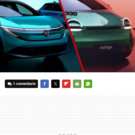
1 comentario
FACEBOOK
TWITTER
FLIPBOARD
E-
WHATSAPP
MAIL