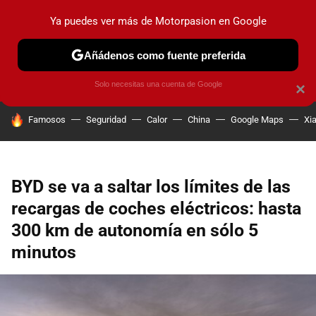
Ya puedes ver más de Motorpasion en Google
PRUEBAS
COCHES ELÉCTRICOS
OBSERVATORIO
F1
Añádenos como fuente preferida
Solo necesitas una cuenta de Google
×
HOY SE HABLA DE
Famosos
Seguridad
Calor
China
Google Maps
Xi
BYD se va a saltar los límites de las
recargas de coches eléctricos: hasta
300 km de autonomía en sólo 5
minutos