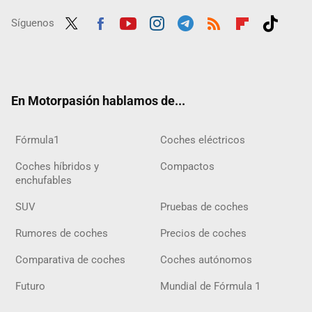
Síguenos
Twit
Fac
Yout
Inst
Tele
RSS
Flip
Tikt
ter
ebo
ube
agra
gra
boar
ok
ok
m
m
d
En Motorpasión hablamos de...
Fórmula1
Coches eléctricos
Coches híbridos y
Compactos
enchufables
SUV
Pruebas de coches
Rumores de coches
Precios de coches
Comparativa de coches
Coches autónomos
Futuro
Mundial de Fórmula 1