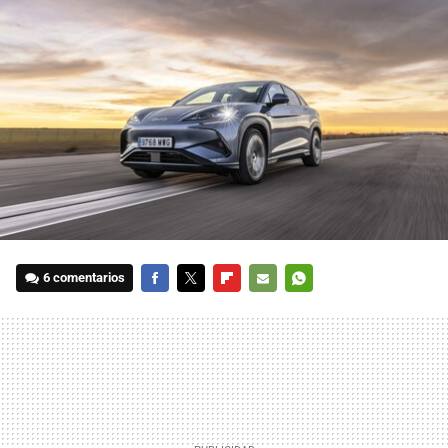
6 comentarios
FACEBOOK
TWITTER
FLIPBOARD
E-
WHATSAPP
MAIL