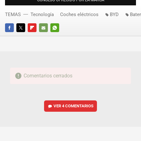
TEMAS
Tecnología
Coches eléctricos
BYD
Bater
FACEBOOK
TWITTER
FLIPBOARD
E-
WHATSAPP
MAIL
Comentarios cerrados
VER
4 COMENTARIOS