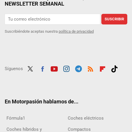
NEWSLETTER SEMANAL
SUSCRIBIR
Suscribiéndote aceptas nuestra
política de privacidad
Síguenos
Twit
Fac
Yout
Inst
Tele
RSS
Flip
Tikt
ter
ebo
ube
agra
gra
boar
ok
ok
m
m
d
En Motorpasión hablamos de...
Fórmula1
Coches eléctricos
Coches híbridos y
Compactos