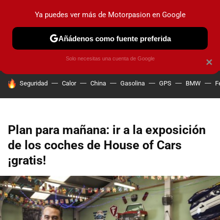
Ya puedes ver más de Motorpasion en Google
PRUEBAS
COCHES ELÉCTRICOS
OBSERVATORIO
F1
Añádenos como fuente preferida
Solo necesitas una cuenta de Google
×
HOY SE HABLA DE
Seguridad
Calor
China
Gasolina
GPS
BMW
F
Plan para mañana: ir a la exposición
de los coches de House of Cars
¡gratis!