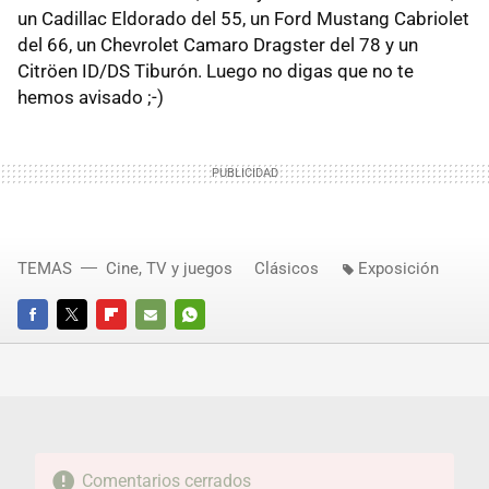
un Cadillac Eldorado del 55, un Ford Mustang Cabriolet
del 66, un Chevrolet Camaro Dragster del 78 y un
Citröen ID/DS Tiburón. Luego no digas que no te
hemos avisado ;-)
TEMAS
Cine, TV y juegos
Clásicos
Exposición
FACEBOOK
TWITTER
FLIPBOARD
E-
WHATSAPP
MAIL
Comentarios cerrados