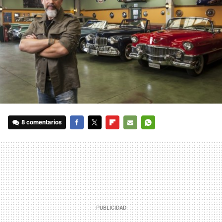
8 comentarios
FACEBOOK
TWITTER
FLIPBOARD
E-
WHATSAPP
MAIL