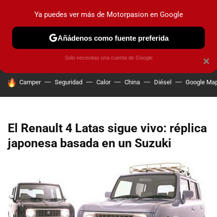
Ya puedes ver más de Motorpasion en Google
PRUEBAS
COCHES ELÉCTRICOS
OBSERVATORIO
F1
Añádenos como fuente preferida
Solo necesitas una cuenta de Google
×
HOY SE HABLA DE
Camper
Seguridad
Calor
China
Diésel
Google Ma
El Renault 4 Latas sigue vivo: réplica
japonesa basada en un Suzuki