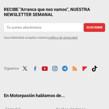
RECIBE "Arranca que nos vamos", NUESTRA
NEWSLETTER SEMANAL
SUSCRIBIR
Suscribiéndote aceptas nuestra
política de privacidad
Síguenos
Twit
Fac
Yout
Inst
Tele
RSS
Flip
Tikt
ter
ebo
ube
agra
gra
boar
ok
ok
m
m
d
En Motorpasión hablamos de...