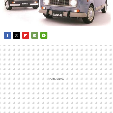
FACEBOOK
TWITTER
FLIPBOARD
E-
WHATSAPP
MAIL