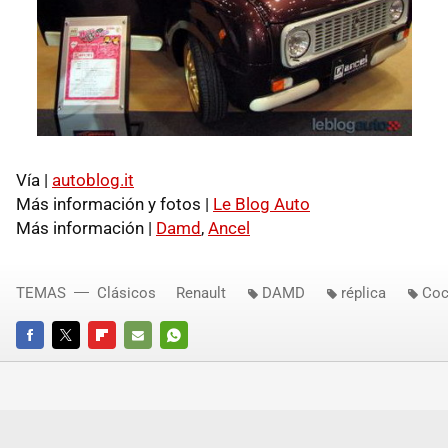
Vía |
autoblog.it
Más información y fotos |
Le Blog Auto
Más información |
Damd
,
Ancel
TEMAS
Clásicos
Renault
DAMD
réplica
Coc
FACEBOOK
TWITTER
FLIPBOARD
E-
WHATSAPP
MAIL