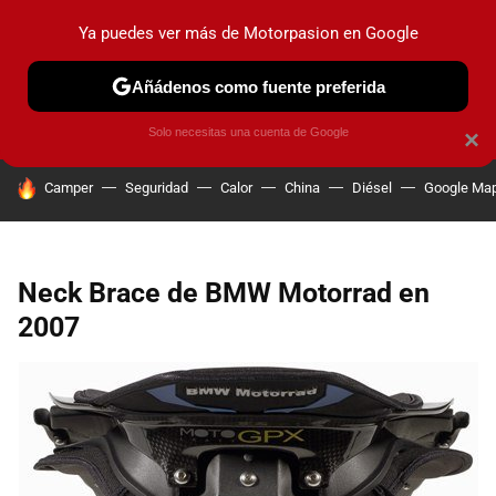
Ya puedes ver más de Motorpasion en Google
PRUEBAS
COCHES ELÉCTRICOS
OBSERVATORIO
F1
Añádenos como fuente preferida
Solo necesitas una cuenta de Google
×
HOY SE HABLA DE
Camper
Seguridad
Calor
China
Diésel
Google Ma
Neck Brace de BMW Motorrad en
2007