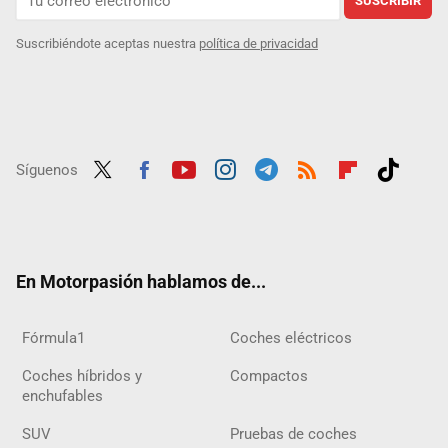
SUSCRIBIR
Suscribiéndote aceptas nuestra
política de privacidad
Síguenos
Twit
Fac
Yout
Inst
Tele
RSS
Flip
Tikt
ter
ebo
ube
agra
gra
boar
ok
ok
m
m
d
En Motorpasión hablamos de...
Fórmula1
Coches eléctricos
Coches híbridos y
Compactos
enchufables
SUV
Pruebas de coches