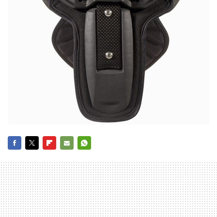
FACEBOOK
TWITTER
FLIPBOARD
E-
WHATSAPP
MAIL