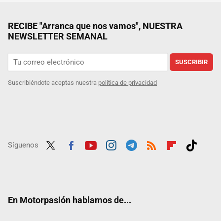
RECIBE "Arranca que nos vamos", NUESTRA
NEWSLETTER SEMANAL
SUSCRIBIR
Suscribiéndote aceptas nuestra
política de privacidad
Síguenos
Twit
Fac
Yout
Inst
Tele
RSS
Flip
Tikt
ter
ebo
ube
agra
gra
boar
ok
ok
m
m
d
En Motorpasión hablamos de...