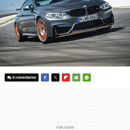
6 comentarios
FACEBOOK
TWITTER
FLIPBOARD
E-
WHATSAPP
MAIL