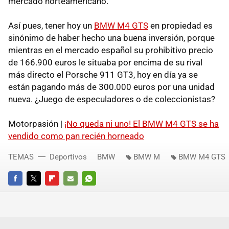
mercado norteamericano.
Así pues, tener hoy un
BMW M4 GTS
en propiedad es
sinónimo de haber hecho una buena inversión, porque
mientras en el mercado español su prohibitivo precio
de 166.900 euros le situaba por encima de su rival
más directo el Porsche 911 GT3, hoy en día ya se
están pagando más de 300.000 euros por una unidad
nueva. ¿Juego de especuladores o de coleccionistas?
Motorpasión |
¡No queda ni uno! El BMW M4 GTS se ha
vendido como pan recién horneado
TEMAS
Deportivos
BMW
BMW M
BMW M4 GTS
FACEBOOK
TWITTER
FLIPBOARD
E-
WHATSAPP
MAIL