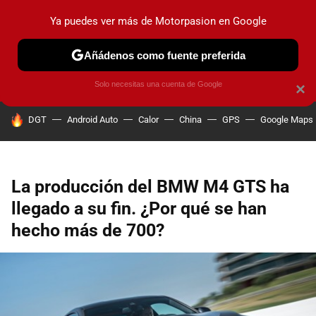
Ya puedes ver más de Motorpasion en Google
PRUEBAS
COCHES ELÉCTRICOS
OBSERVATORIO
F1
Añádenos como fuente preferida
Solo necesitas una cuenta de Google
×
HOY SE HABLA DE
DGT
Android Auto
Calor
China
GPS
Google Maps
La producción del BMW M4 GTS ha
llegado a su fin. ¿Por qué se han
hecho más de 700?