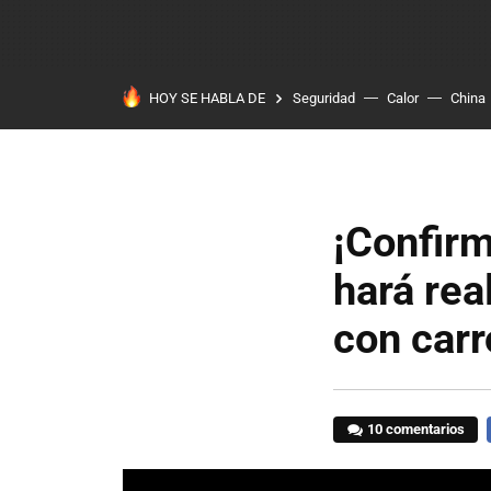
HOY SE HABLA DE
Seguridad
Calor
China
¡Confirm
hará rea
con carr
10 comentarios