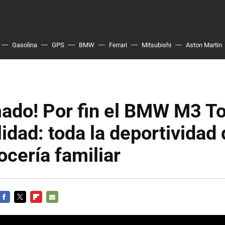
Gasolina
GPS
BMW
Ferrari
Mitsubishi
Aston Martin
ado! Por fin el BMW M3 To
lidad: toda la deportividad
ocería familiar
FACEBOOK
TWITTER
FLIPBOARD
E-
MAIL