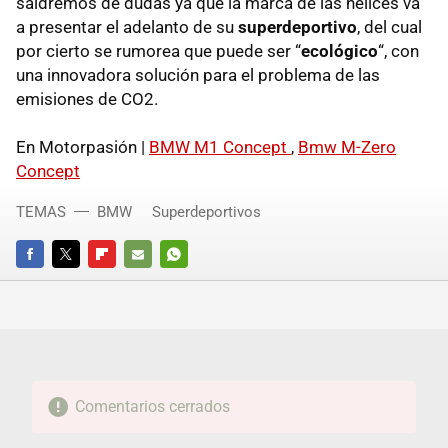
saldremos de dudas ya que la marca de las hélices va
a presentar el adelanto de su
superdeportivo
, del cual
por cierto se rumorea que puede ser “
ecológico
“, con
una innovadora solución para el problema de las
emisiones de CO2.
En Motorpasión |
BMW
M1 Concept
,
Bmw M-Zero
Concept
TEMAS
BMW
Superdeportivos
FACEBOOK
TWITTER
FLIPBOARD
E-
WHATSAPP
MAIL
Comentarios cerrados