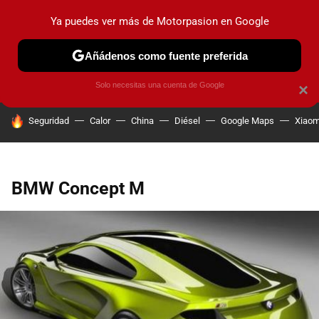
Ya puedes ver más de Motorpasion en Google
PRUEBAS
COCHES ELÉCTRICOS
OBSERVATORIO
F1
Añádenos como fuente preferida
Solo necesitas una cuenta de Google
×
HOY SE HABLA DE
Seguridad
Calor
China
Diésel
Google Maps
Xiaom
BMW Concept M