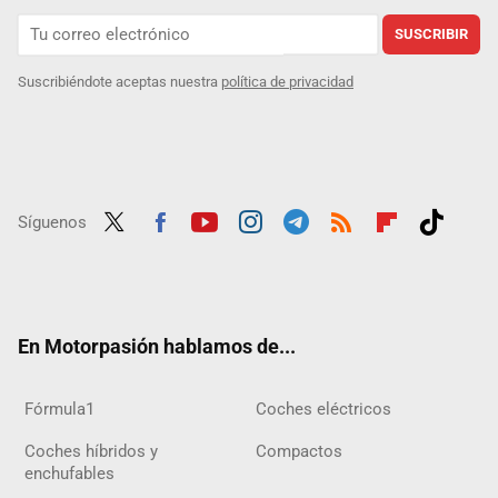
SUSCRIBIR
Suscribiéndote aceptas nuestra
política de privacidad
Síguenos
Twit
Fac
Yout
Inst
Tele
RSS
Flip
Tikt
ter
ebo
ube
agra
gra
boar
ok
ok
m
m
d
En Motorpasión hablamos de...
Fórmula1
Coches eléctricos
Coches híbridos y
Compactos
enchufables