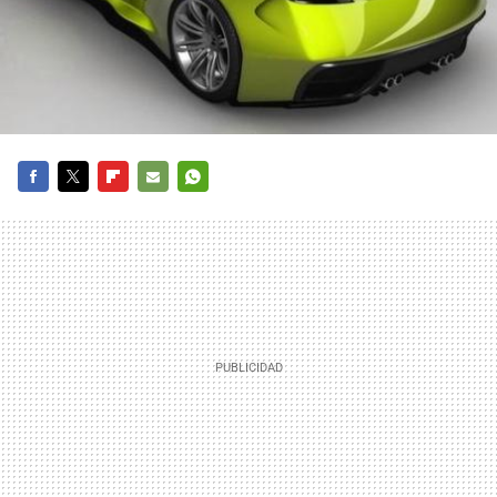
FACEBOOK
TWITTER
FLIPBOARD
E-
WHATSAPP
MAIL