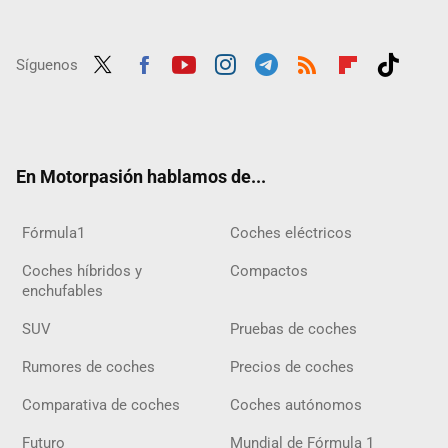
Síguenos
Twit
Fac
Yout
Inst
Tele
RSS
Flip
Tikt
ter
ebo
ube
agra
gra
boar
ok
ok
m
m
d
En Motorpasión hablamos de...
Fórmula1
Coches eléctricos
Coches híbridos y
Compactos
enchufables
SUV
Pruebas de coches
Rumores de coches
Precios de coches
Comparativa de coches
Coches autónomos
Futuro
Mundial de Fórmula 1