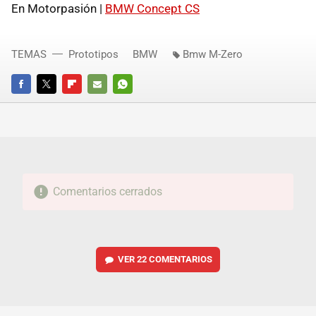
En Motorpasión |
BMW Concept CS
TEMAS
Prototipos
BMW
Bmw M-Zero
FACEBOOK
TWITTER
FLIPBOARD
E-
WHATSAPP
MAIL
Comentarios cerrados
VER
22 COMENTARIOS