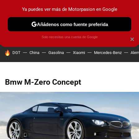
Ya puedes ver más de Motorpasion en Google
PRUEBAS
COCHES ELÉCTRICOS
OBSERVATORIO
F1
Añádenos como fuente preferida
Solo necesitas una cuenta de Google
×
HOY SE HABLA DE
DGT
China
Gasolina
Xiaomi
Mercedes-Benz
Alem
Bmw M-Zero Concept