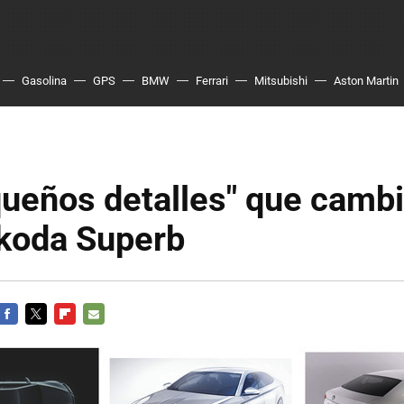
Gasolina
GPS
BMW
Ferrari
Mitsubishi
Aston Martin
ueños detalles" que cambi
koda Superb
FACEBOOK
TWITTER
FLIPBOARD
E-
MAIL