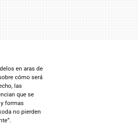
delos en aras de
sobre cómo será
echo, las
encian que se
, y formas
Škoda no pierden
nte”.