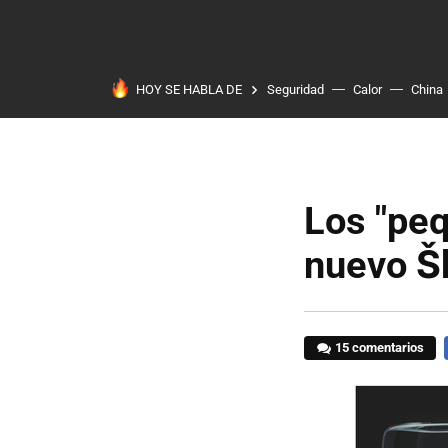
HOY SE HABLA DE
Seguridad
Calor
China
Los "peq
nuevo Š
15 comentarios