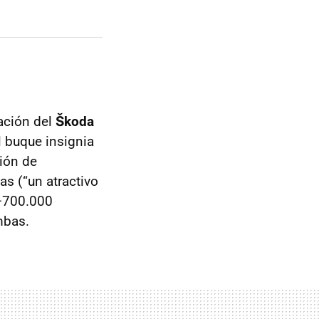
ación del
Škoda
l buque insignia
ión de
as (“un atractivo
 —700.000
mbas.