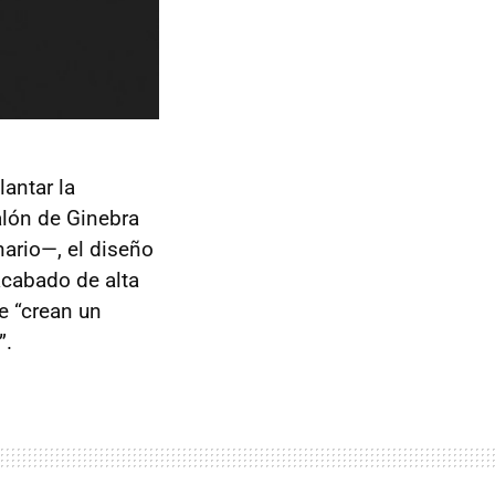
antar la
alón de Ginebra
nario—, el diseño
acabado de alta
e “crean un
”.