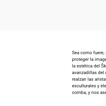
Sea como fuere, 
proteger la ima
la estética del Š
avanzadillas del
realzan las arist
esculturales y el
comba, y nos ase