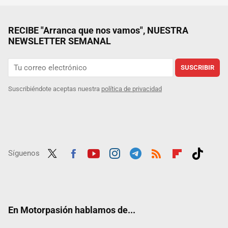
RECIBE "Arranca que nos vamos", NUESTRA
NEWSLETTER SEMANAL
SUSCRIBIR
Suscribiéndote aceptas nuestra
política de privacidad
Síguenos
Twit
Fac
Yout
Inst
Tele
RSS
Flip
Tikt
ter
ebo
ube
agra
gra
boar
ok
ok
m
m
d
En Motorpasión hablamos de...