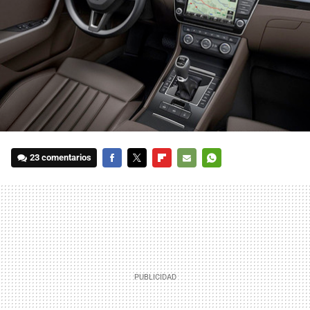
23 comentarios
FACEBOOK
TWITTER
FLIPBOARD
E-
WHATSAPP
MAIL