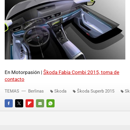
En Motorpasión |
Škoda Fabia Combi 2015, toma de
contacto
TEMAS
Berlinas
Skoda
Škoda Superb 2015
Sk
FACEBOOK
TWITTER
FLIPBOARD
E-
WHATSAPP
MAIL