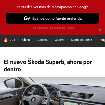
Ya puedes ver más de Motorpasion en Google
PRUEBAS
COCHES ELÉCTRICOS
OBSERVATORIO
F1
Añádenos como fuente preferida
Solo necesitas una cuenta de Google
×
HOY SE HABLA DE
DGT
China
Gasolina
Xiaomi
Mercedes-Benz
Peug
El nuevo Škoda Superb, ahora por
dentro