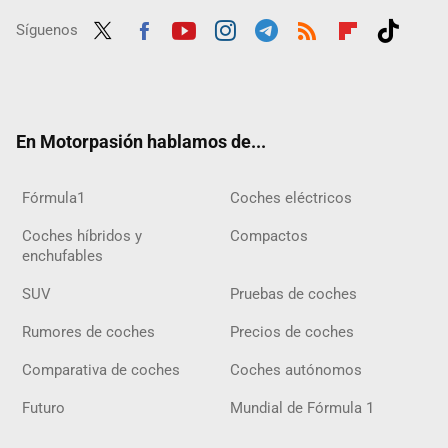
Síguenos
Twit
Fac
Yout
Inst
Tele
RSS
Flip
Tikt
ter
ebo
ube
agra
gra
boar
ok
ok
m
m
d
En Motorpasión hablamos de...
Fórmula1
Coches eléctricos
Coches híbridos y
Compactos
enchufables
SUV
Pruebas de coches
Rumores de coches
Precios de coches
Comparativa de coches
Coches autónomos
Futuro
Mundial de Fórmula 1