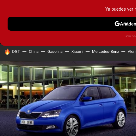
Ya puedes ver
MENÚ
NUEVO
Añádeno
PRUEBAS
COCHES ELÉCTRICOS
OBSERVATORIO
F1
Solo ne
HOY SE HABLA DE
DGT
China
Gasolina
Xiaomi
Mercedes-Benz
Alem