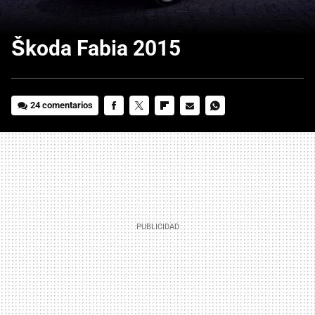
Škoda Fabia 2015
24 comentarios
FACEBOOK
TWITTER
FLIPBOARD
E-
WHATSAPP
MAIL