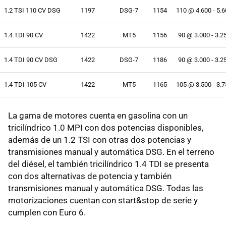
1.2 TSI 110 CV DSG
1197
DSG-7
1154
110 @ 4.600 - 5.
1.4 TDI 90 CV
1422
MT5
1156
90 @ 3.000 - 3.2
1.4 TDI 90 CV DSG
1422
DSG-7
1186
90 @ 3.000 - 3.2
1.4 TDI 105 CV
1422
MT5
1165
105 @ 3.500 - 3.
La gama de motores cuenta en gasolina con un
tricilíndrico 1.0 MPI con dos potencias disponibles,
además de un 1.2 TSI con otras dos potencias y
transmisiones manual y automática DSG. En el terreno
del diésel, el también tricilíndrico 1.4 TDI se presenta
con dos alternativas de potencia y también
transmisiones manual y automática DSG. Todas las
motorizaciones cuentan con start&stop de serie y
cumplen con Euro 6.