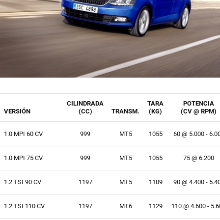
CILINDRADA
TARA
POTENCIA
VERSIÓN
(CC)
TRANSM.
(KG)
(CV @ RPM)
1.0 MPI 60 CV
999
MT5
1055
60 @ 5.000 - 6.0
1.0 MPI 75 CV
999
MT5
1055
75 @ 6.200
1.2 TSI 90 CV
1197
MT5
1109
90 @ 4.400 - 5.4
1.2 TSI 110 CV
1197
MT6
1129
110 @ 4.600 - 5.