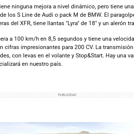
tiene ninguna mejora a nivel dinámico, pero tiene un
 de los S Line de Audi o pack M de BMW. El paragolpe
eras del XFR, tiene llantas "Lyra" de 18" y un alerón tr
elera a 100 km/h en 8,5 segundos y tiene una veloci
 cifras impresionantes para 200 CV. La transmisión
des, con levas en el volante y Stop&Start. Hay una v
ializará en nuestro país.