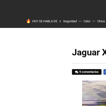
HOY SE HABLA DE
Seguridad
Calor
China
Jaguar 
9 comentarios
F