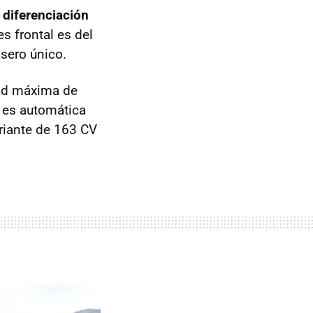
a
diferenciación
s frontal es del
asero único.
dad máxima de
 es automática
ariante de 163 CV