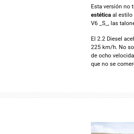
Esta versión no 
estética
al estilo
V6 _S_, las talon
El 2.2 Diesel ac
225 km/h. No son
de ocho velocida
que no se comerc