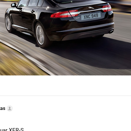
tas
uar XFR-S