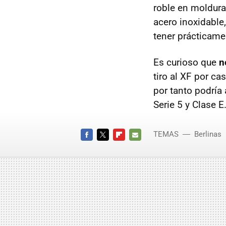
roble en moldura
acero inoxidable,
tener prácticamen
Es curioso que
n
tiro al XF por ca
por tanto podría
Serie 5 y Clase E
TEMAS
Berlinas
FACEBOOK
TWITTER
FLIPBOARD
E-
MAIL