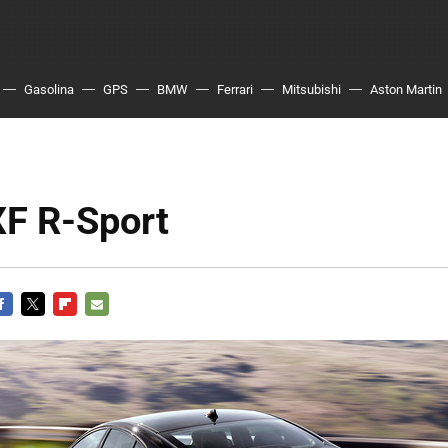
Gasolina
GPS
BMW
Ferrari
Mitsubishi
Aston Martin
XF R-Sport
ACEBOOK
TWITTER
FLIPBOARD
E-
MAIL