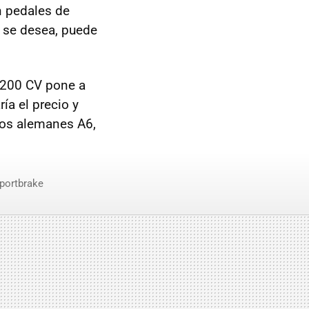
n pedales de
Si se desea, puede
e 200 CV pone a
ía el precio y
los alemanes A6,
portbrake