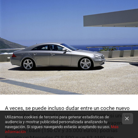
A veces, se puede incluso dudar entre un coche nuevo
y un coche de segunda mano, especialmente si uno es
Utilizamos cookies de terceros para generar estadísticas de
audiencia y mostrar publicidad personalizada analizando tu
un petrolhead. Así, por el precio de un Volkswagen
navegación. Si sigues navegando estarás aceptando su uso.
Más
Arteon de base (150 CV y 35.000 euros) podrías
información
llevarte un Mercedes CLS 500 o un 63 AMG sin