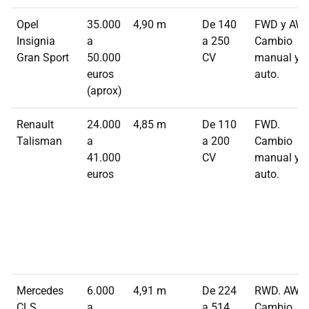
Opel
35.000
4,90 m
De 140
FWD y AWD
Insignia
a
a 250
Cambio
Gran Sport
50.000
CV
manual y
euros
auto.
(aprox)
Renault
24.000
4,85 m
De 110
FWD.
Talisman
a
a 200
Cambio
41.000
CV
manual y
euros
auto.
Mercedes
6.000
4,91 m
De 224
RWD. AWD.
CLS
a
a 514
Cambio