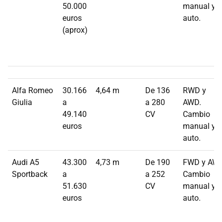
50.000
manual y
euros
auto.
(aprox)
Alfa Romeo
30.166
4,64 m
De 136
RWD y
Giulia
a
a 280
AWD.
49.140
CV
Cambio
euros
manual y
auto.
Audi A5
43.300
4,73 m
De 190
FWD y AWD
Sportback
a
a 252
Cambio
51.630
CV
manual y
euros
auto.