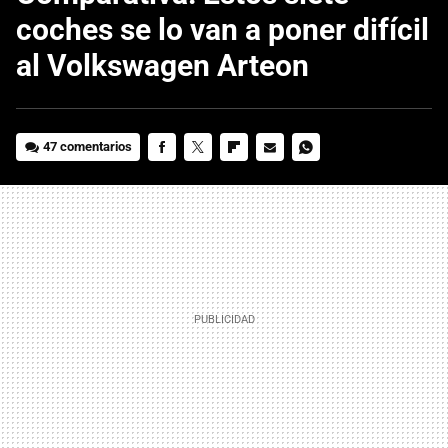
coches se lo van a poner difícil
al Volkswagen Arteon
47 comentarios
FACEBOOK
TWITTER
FLIPBOARD
E-
WHATSAPP
MAIL