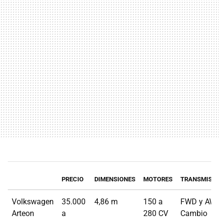
PRECIO
DIMENSIONES
MOTORES
TRANSMISI
Volkswagen
35.000
4,86 m
150 a
FWD y AWD
Arteon
a
280 CV
Cambio