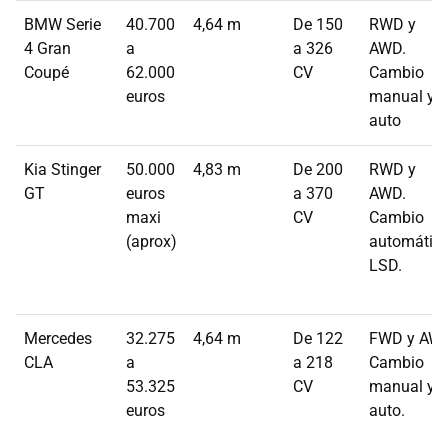
BMW Serie
40.700
4,64 m
De 150
RWD y
4 Gran
a
a 326
AWD.
Coupé
62.000
CV
Cambio
euros
manual y
auto
Kia Stinger
50.000
4,83 m
De 200
RWD y
GT
euros
a 370
AWD.
maxi
CV
Cambio
(aprox)
automático
LSD.
Mercedes
32.275
4,64 m
De 122
FWD y AWD
CLA
a
a 218
Cambio
53.325
CV
manual y
euros
auto.