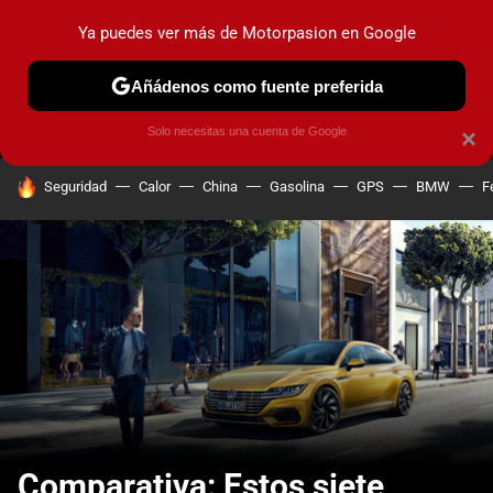
Ya puedes ver más de Motorpasion en Google
MENÚ
NUEVO
Añádenos como fuente preferida
PRUEBAS
COCHES ELÉCTRICOS
OBSERVATORIO
F1
Solo necesitas una cuenta de Google
×
HOY SE HABLA DE
Seguridad
Calor
China
Gasolina
GPS
BMW
F
Comparativa: Estos siete