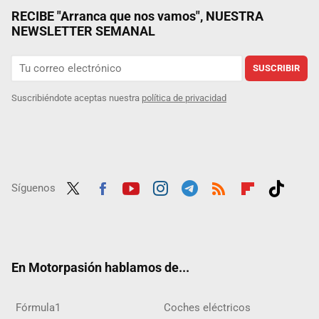
RECIBE "Arranca que nos vamos", NUESTRA
NEWSLETTER SEMANAL
SUSCRIBIR
Suscribiéndote aceptas nuestra
política de privacidad
Síguenos
Twit
Fac
Yout
Inst
Tele
RSS
Flip
Tikt
ter
ebo
ube
agra
gra
boar
ok
ok
m
m
d
En Motorpasión hablamos de...
Fórmula1
Coches eléctricos