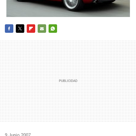
FACEBOOK
TWITTER
FLIPBOARD
E-
WHATSAPP
MAIL
9 Junio 2007