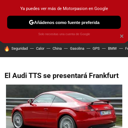
Ya puedes ver más de Motorpasion en Google
PRUEBAS
COCHES ELÉCTRICOS
OBSERVATORIO
F1
Añádenos como fuente preferida
Solo necesitas una cuenta de Google
×
HOY SE HABLA DE
Seguridad
Calor
China
Gasolina
GPS
BMW
F
El Audi TTS se presentará Frankfurt