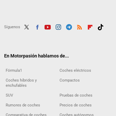
Síguenos
Twit
Fac
Yout
Inst
Tele
RSS
Flip
Tikt
ter
ebo
ube
agra
gra
boar
ok
ok
m
m
d
En Motorpasión hablamos de...
Fórmula1
Coches eléctricos
Coches híbridos y
Compactos
enchufables
SUV
Pruebas de coches
Rumores de coches
Precios de coches
Comparativa de coches
Coches autónomos