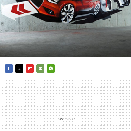
FACEBOOK
TWITTER
FLIPBOARD
E-
WHATSAPP
MAIL