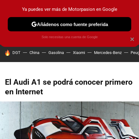
Ya puedes ver más de Motorpasion en Google
PRUEBAS
COCHES ELÉCTRICOS
OBSERVATORIO
F1
Añádenos como fuente preferida
Solo necesitas una cuenta de Google
×
HOY SE HABLA DE
DGT
China
Gasolina
Xiaomi
Mercedes-Benz
Peug
El Audi A1 se podrá conocer primero
en Internet